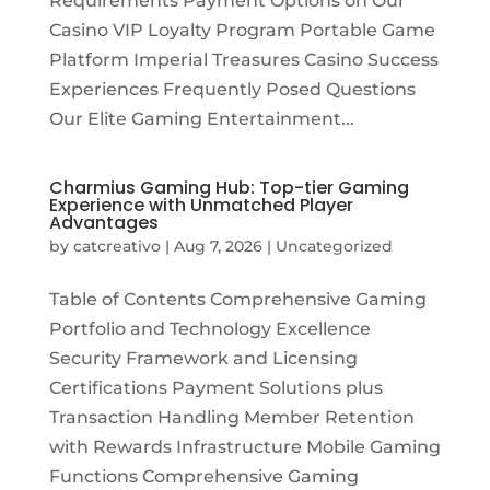
Requirements Payment Options on Our
Casino VIP Loyalty Program Portable Game
Platform Imperial Treasures Casino Success
Experiences Frequently Posed Questions
Our Elite Gaming Entertainment...
Charmius Gaming Hub: Top-tier Gaming
Experience with Unmatched Player
Advantages
by
catcreativo
|
Aug 7, 2026
|
Uncategorized
Table of Contents Comprehensive Gaming
Portfolio and Technology Excellence
Security Framework and Licensing
Certifications Payment Solutions plus
Transaction Handling Member Retention
with Rewards Infrastructure Mobile Gaming
Functions Comprehensive Gaming