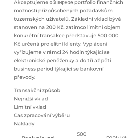
Akceptujeme обширное portfolio finančních
možností přizpůsobených požadavkům
tuzemských uživatelů. Základní vklad bývá
stanoven na 200 Kč, zatímco limitní objem
konkrétní transakce představuje 500 000
Kč určená pro elitní klienty. Vyplácení
vyřizujeme v rámci 24 hodin týkající se
elektronické peněženky a do tří až pěti
business period týkající se bankovní
převody.
Transakční způsob
Nejnižší vklad
Limitní vklad
Čas zpracování výběru
Náklady
500