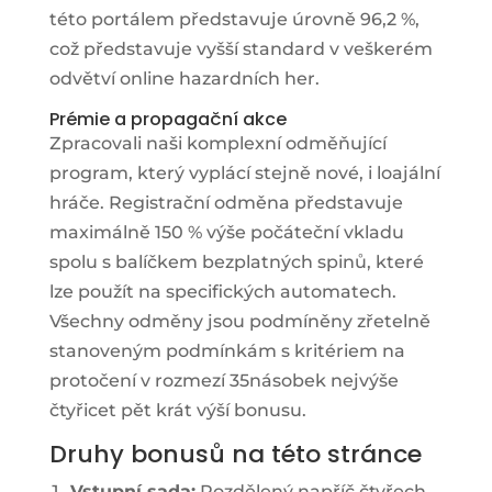
této portálem představuje úrovně 96,2 %,
což představuje vyšší standard v veškerém
odvětví online hazardních her.
Prémie a propagační akce
Zpracovali naši komplexní odměňující
program, který vyplácí stejně nové, i loajální
hráče. Registrační odměna představuje
maximálně 150 % výše počáteční vkladu
spolu s balíčkem bezplatných spinů, které
lze použít na specifických automatech.
Všechny odměny jsou podmíněny zřetelně
stanoveným podmínkám s kritériem na
protočení v rozmezí 35násobek nejvýše
čtyřicet pět krát výší bonusu.
Druhy bonusů na této stránce
Vstupní sada:
Rozdělený napříč čtyřech