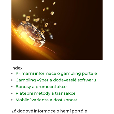
Index
Primární informace o gambling portále
Gambling výběr a dodavatelé softwaru
Bonusy a promocní akce
Platební metody a transakce
Mobilní varianta a dostupnost
Základové informace o herní portále