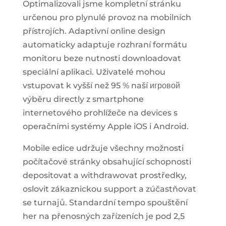
Optimalizovali jsme kompletní stránku
určenou pro plynulé provoz na mobilních
přístrojích. Adaptivní online design
automaticky adaptuje rozhraní formátu
monitoru beze nutnosti downloadovat
speciální aplikaci. Uživatelé mohou
vstupovat k vyšší než 95 % naší игровой
výběru directly z smartphone
internetového prohlížeče na devices s
operačními systémy Apple iOS i Android.
Mobile edice udržuje všechny možnosti
počítačové stránky obsahující schopnosti
depositovat a withdrawovat prostředky,
oslovit zákaznickou support a zúčastňovat
se turnajů. Standardní tempo spouštění
her na přenosných zařízeních je pod 2,5