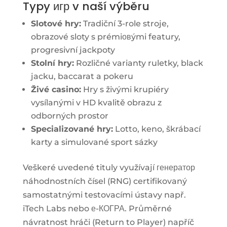
Typy игр v naší výběru
Slotové hry:
Tradiční 3-role stroje,
obrazové sloty s prémiовými featury,
progresivní jackpoty
Stolní hry:
Rozličné varianty ruletky, black
jacku, baccarat a pokeru
Živé casino:
Hry s živými krupiéry
vysílanými v HD kvalitě obrazu z
odborných prostor
Specializované hry:
Lotto, keno, škrábací
karty a simulované sport sázky
Veškeré uvedené tituly využívají генератор
náhodnostních čísel (RNG) certifikovaný
samostatnými testovacími ústavy např.
iTech Labs nebo е-КОГРА. Průměrné
návratnost hráči (Return to Player) napříč