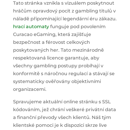
Tato stránka vznikla s vizuálem poskytnout
hráčům opravdový pocit z gambling titulů v
náladě připomínající legendární éru zákazu.
hrací automaty
funguje pod povolením
Curacao eGaming, která zajišťuje
bezpečnost a férovost celkových
poskytovaných her. Tato mezinárodně
respektovaná licence garantuje, aby
všechny gambling postupy probíhají v
konformitě s náročnou regulací a stávají se
systematicky ověřovány objektivními
organizacemi.
Spravujeme aktuální online stránku s SSL
kódováním, jež chrání veškeré privátní data
a finanční převody všech klientů. Náš tým
klientské pomoci je k dispozici skrze live