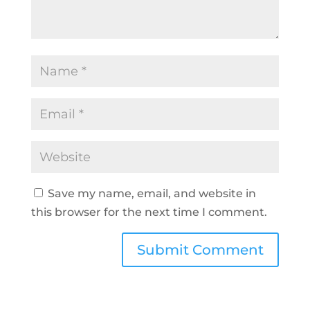
Save my name, email, and website in
this browser for the next time I comment.