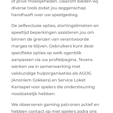
of privé moeilijkheden. Daarom bieden wij
diverse tools zodat jou zeggenschap
handhaaft over uw speelgedrag.
De zelfexclusie opties, stortingslimieten en
speeltijd beperkingen assisteren jou om
binnen de grenzen van verantwoorde
marges te blijven. Gebruikers kunt deze
specifieke opties op welk ogenblik
aanpassen via uw profielpagina. Tevens
werken we in samenwerking met
vakkundige hulporganisaties als AGOG
(Anoniem Gokkers) en Service Loket
Kansspel voor spelers die ondersteuning
noodzakelijk hebben.
We observeren gaming patronen actief en
hebben contact op met spelers zodra ons