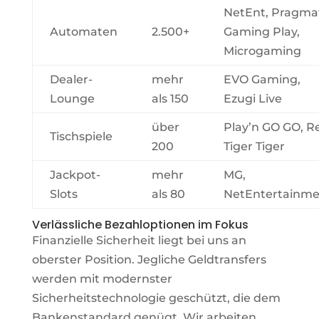
NetEnt, Pragma
Automaten
2.500+
Gaming Play,
Microgaming
Dealer-
mehr
EVO Gaming,
Lounge
als 150
Ezugi Live
über
Play’n GO GO, R
Tischspiele
200
Tiger Tiger
Jackpot-
mehr
MG,
Slots
als 80
NetEntertainme
Verlässliche Bezahloptionen im Fokus
Finanzielle Sicherheit liegt bei uns an
oberster Position. Jegliche Geldtransfers
werden mit modernster
Sicherheitstechnologie geschützt, die dem
Bankenstandard genügt. Wir arbeiten