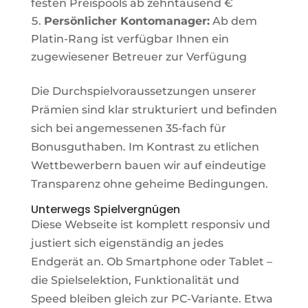
festen Preispools ab zehntausend €
Persönlicher Kontomanager:
Ab dem
Platin-Rang ist verfügbar Ihnen ein
zugewiesener Betreuer zur Verfügung
Die Durchspielvoraussetzungen unserer
Prämien sind klar strukturiert und befinden
sich bei angemessenen 35-fach für
Bonusguthaben. Im Kontrast zu etlichen
Wettbewerbern bauen wir auf eindeutige
Transparenz ohne geheime Bedingungen.
Unterwegs Spielvergnügen
Diese Webseite ist komplett responsiv und
justiert sich eigenständig an jedes
Endgerät an. Ob Smartphone oder Tablet –
die Spielselektion, Funktionalität und
Speed bleiben gleich zur PC-Variante. Etwa