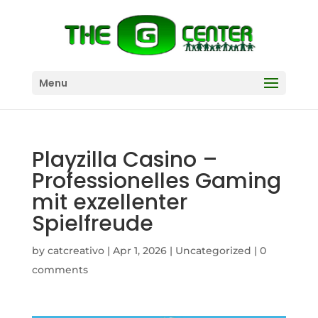
Menu
Playzilla Casino –
Professionelles Gaming
mit exzellenter
Spielfreude
by
catcreativo
|
Apr 1, 2026
|
Uncategorized
|
0
comments