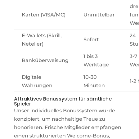
drei
Karten (VISA/MC)
Unmittelbar
fün
We
E-Wallets (Skrill,
24
Sofort
Neteller)
St
1 bis 3
3-7
Banküberweisung
Werktage
We
Digitale
10-30
1-2 
Währungen
Minuten
Attraktives Bonussystem für sämtliche
Spieler
Unser individuelles Bonussystem wurde
konzipiert, um nachhaltige Treue zu
honorieren. Frische Mitglieder empfangen
einen strukturierten Welcome-Bonus,