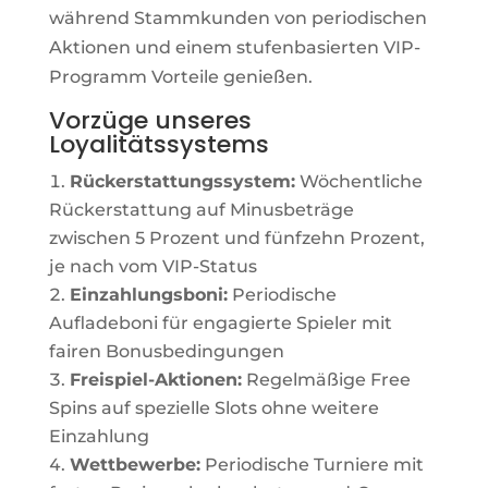
während Stammkunden von periodischen
Aktionen und einem stufenbasierten VIP-
Programm Vorteile genießen.
Vorzüge unseres
Loyalitätssystems
Rückerstattungssystem:
Wöchentliche
Rückerstattung auf Minusbeträge
zwischen 5 Prozent und fünfzehn Prozent,
je nach vom VIP-Status
Einzahlungsboni:
Periodische
Aufladeboni für engagierte Spieler mit
fairen Bonusbedingungen
Freispiel-Aktionen:
Regelmäßige Free
Spins auf spezielle Slots ohne weitere
Einzahlung
Wettbewerbe:
Periodische Turniere mit