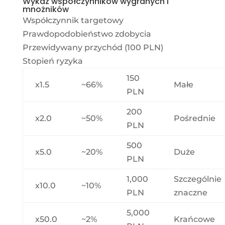
Wykaz współczynników wygranych i
mnożników
Współczynnik targetowy
Prawdopodobieństwo zdobycia
Przewidywany przychód (100 PLN)
Stopień ryzyka
150
x1.5
~66%
Małe
PLN
200
x2.0
~50%
Pośrednie
PLN
500
x5.0
~20%
Duże
PLN
1,000
Szczególnie
x10.0
~10%
PLN
znaczne
5,000
x50.0
~2%
Krańcowe