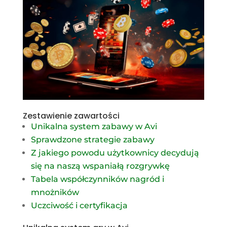
Zestawienie zawartości
Unikalna system zabawy w Avi
Sprawdzone strategie zabawy
Z jakiego powodu użytkownicy decydują
się na naszą wspaniałą rozgrywkę
Tabela współczynników nagród i
mnożników
Uczciwość i certyfikacja