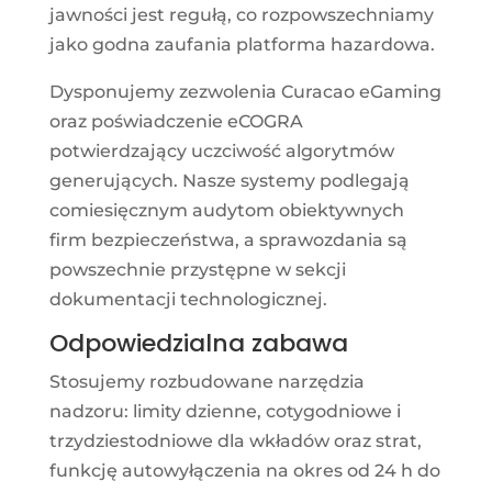
jawności jest regułą, co rozpowszechniamy
jako godna zaufania platforma hazardowa.
Dysponujemy zezwolenia Curacao eGaming
oraz poświadczenie eCOGRA
potwierdzający uczciwość algorytmów
generujących. Nasze systemy podlegają
comiesięcznym audytom obiektywnych
firm bezpieczeństwa, a sprawozdania są
powszechnie przystępne w sekcji
dokumentacji technologicznej.
Odpowiedzialna zabawa
Stosujemy rozbudowane narzędzia
nadzoru: limity dzienne, cotygodniowe i
trzydziestodniowe dla wkładów oraz strat,
funkcję autowyłączenia na okres od 24 h do