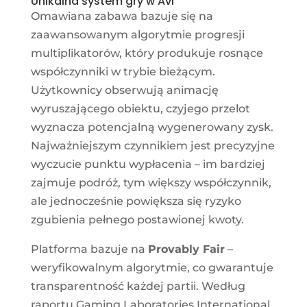
Unikalna system gry w Avi
Omawiana zabawa bazuje się na
zaawansowanym algorytmie progresji
multiplikatorów, który produkuje rosnące
współczynniki w trybie bieżącym.
Użytkownicy obserwują animację
wyruszającego obiektu, czyjego przelot
wyznacza potencjalną wygenerowany zysk.
Najważniejszym czynnikiem jest precyzyjne
wyczucie punktu wypłacenia – im bardziej
zajmuje podróż, tym większy współczynnik,
ale jednocześnie powiększa się ryzyko
zgubienia pełnego postawionej kwoty.
Platforma bazuje na
Provably Fair
–
weryfikowalnym algorytmie, co gwarantuje
transparentność każdej partii. Według
raportu Gaming Laboratories International