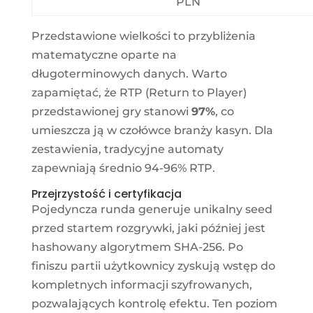
PLN
Przedstawione wielkości to przybliżenia
matematyczne oparte na
długoterminowych danych. Warto
zapamiętać, że RTP (Return to Player)
przedstawionej gry stanowi
97%
, co
umieszcza ją w czołówce branży kasyn. Dla
zestawienia, tradycyjne automaty
zapewniają średnio 94-96% RTP.
Przejrzystość i certyfikacja
Pojedyncza runda generuje unikalny seed
przed startem rozgrywki, jaki później jest
hashowany algorytmem SHA-256. Po
finiszu partii użytkownicy zyskują wstęp do
kompletnych informacji szyfrowanych,
pozwalających kontrolę efektu. Ten poziom