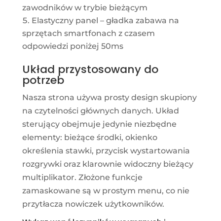
zawodników w trybie bieżącym
Elastyczny panel – gładka zabawa na
sprzętach smartfonach z czasem
odpowiedzi poniżej 50ms
Układ przystosowany do
potrzeb
Nasza strona używa prosty design skupiony
na czytelności głównych danych. Układ
sterujący obejmuje jedynie niezbędne
elementy: bieżące środki, okienko
określenia stawki, przycisk wystartowania
rozgrywki oraz klarownie widoczny bieżący
multiplikator. Złożone funkcje
zamaskowane są w prostym menu, co nie
przytłacza nowiczek użytkowników.