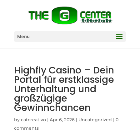
Menu
Highfly Casino – Dein
Portal für erstklassige
Unterhaltung und
großzügige
Gewinnchancen
by
catcreativo
|
Apr 6, 2026
|
Uncategorized
|
0
comments