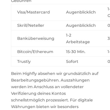
Gebühren
1
Visa/Mastercard
Augenblicklich
G
Skrill/Neteller
Augenblicklich
0
1-2
Banküberweisung
3
Arbeitstage
Bitcoin/Ethereum
15-30 Min.
1
Trustly
Sofort
0
Beim Highfly absehen wir grundsätzlich auf
Bearbeitungsgebühren. Auszahlungen
werden im Anschluss an vollendeter
Verifizierung deines Kontos
schnellstmöglich prozessiert. Für digitale
Währungen bieten wir besonders