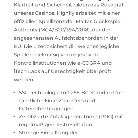
Klarheit und Sicherheit bilden das Rückgrat
unseres Casinos. Highfly arbeitet mit einer
offiziellen Spiellizenz der Maltas Glücksspiel
Authority (MGA/B2C/394/2018), der der
angesehensten Aufsichtsbehörden in der
EU. Die Lizenz sichert dir, welches jegliche
Spiele regelmäßig von objektiven
Kontrollinstitutionen wie e-COGRA und
iTech Labs auf Gerechtigkeit überprüft
werden.
SSL-Technologie mit 256-Bit-Standard für
sämtliche Finanztransfers und
Datenübertragungen
Zertifizierte Zufallsgeneratoren (RNG) mit
regelmäßigen Testresultaten
Strenge Einhaltung der