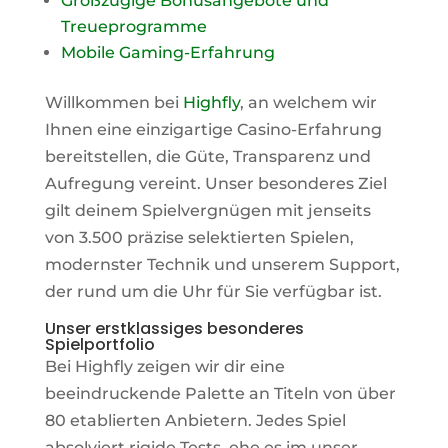
Großzügige Bonusangebote und
Treueprogramme
Mobile Gaming-Erfahrung
Willkommen bei
Highfly
, an welchem wir
Ihnen eine einzigartige Casino-Erfahrung
bereitstellen, die Güte, Transparenz und
Aufregung vereint. Unser besonderes Ziel
gilt deinem Spielvergnügen mit jenseits
von 3.500 präzise selektierten Spielen,
modernster Technik und unserem Support,
der rund um die Uhr für Sie verfügbar ist.
Unser erstklassiges besonderes
Spielportfolio
Bei Highfly zeigen wir dir eine
beeindruckende Palette an Titeln von über
80 etablierten Anbietern. Jedes Spiel
absolviert rigide Tests, ehe es im unser