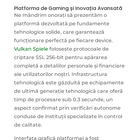
Platforma de Gaming și Inovația Avansată
Ne mândrim onorați să prezentăm o
platformă dezvoltată pe fundamente
tehnologice solide, care garantează
funcționare perfectă pe fiecare device.
Vulkan Spiele
folosește protocoale de
criptare SSL 256-bit pentru apărarea
completă a detaliilor personale și financiare
ale utilizatorilor noștri. Infrastructura
tehnologică este găzduită pe echipamente
de ultimă generație tehnologică care oferă
timp de procesare sub 0.3 secunde, un
aspect confirmat prin verificări autonome
conduse de instituții specializate în control
de calitate.
Interfața grafică platformei a fost