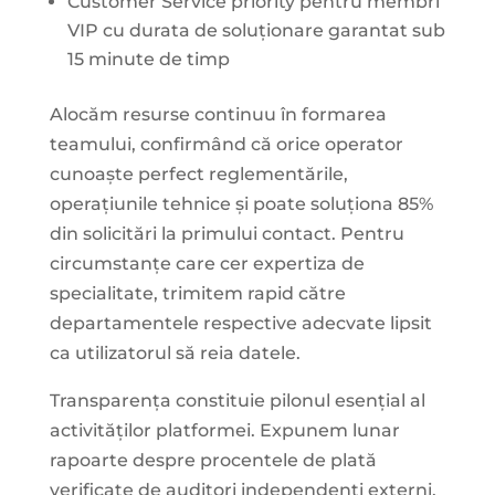
Customer Service priority pentru membri
VIP cu durata de soluționare garantat sub
15 minute de timp
Alocăm resurse continuu în formarea
teamului, confirmând că orice operator
cunoaște perfect reglementările,
operațiunile tehnice și poate soluționa 85%
din solicitări la primului contact. Pentru
circumstanțe care cer expertiza de
specialitate, trimitem rapid către
departamentele respective adecvate lipsit
ca utilizatorul să reia datele.
Transparența constituie pilonul esențial al
activităților platformei. Expunem lunar
rapoarte despre procentele de plată
verificate de auditori independenți externi,