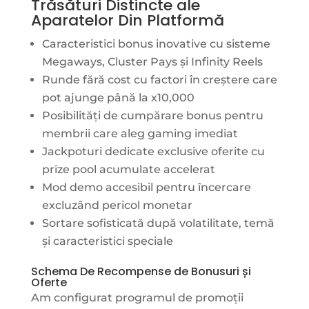
Trăsături Distincte ale
Aparatelor Din Platformă
Caracteristici bonus inovative cu sisteme
Megaways, Cluster Pays și Infinity Reels
Runde fără cost cu factori în creștere care
pot ajunge până la x10,000
Posibilități de cumpărare bonus pentru
membrii care aleg gaming imediat
Jackpoturi dedicate exclusive oferite cu
prize pool acumulate accelerat
Mod demo accesibil pentru încercare
excluzând pericol monetar
Sortare sofisticată după volatilitate, temă
și caracteristici speciale
Schema De Recompense de Bonusuri și
Oferte
Am configurat programul de promoții