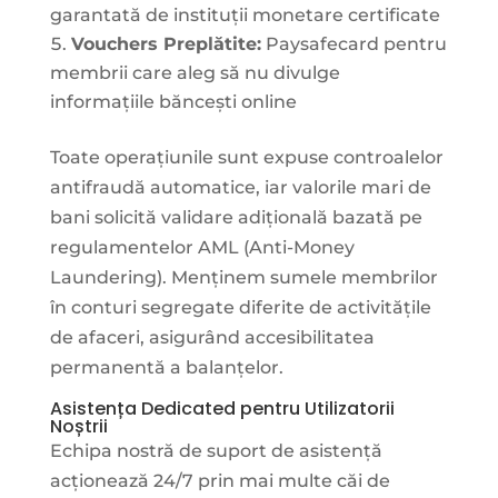
garantată de instituții monetare certificate
Vouchers Preplătite:
Paysafecard pentru
membrii care aleg să nu divulge
informațiile băncești online
Toate operațiunile sunt expuse controalelor
antifraudă automatice, iar valorile mari de
bani solicită validare adițională bazată pe
regulamentelor AML (Anti-Money
Laundering). Menținem sumele membrilor
în conturi segregate diferite de activitățile
de afaceri, asigurând accesibilitatea
permanentă a balanțelor.
Asistența Dedicated pentru Utilizatorii
Noștrii
Echipa nostră de suport de asistență
acționează 24/7 prin mai multe căi de