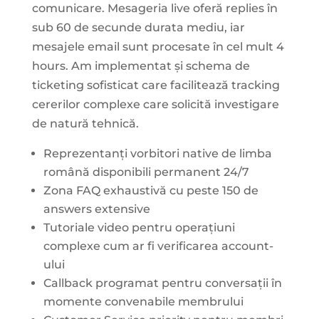
comunicare. Mesageria live oferă replies în
sub 60 de secunde durata mediu, iar
mesajele email sunt procesate în cel mult 4
hours. Am implementat și schema de
ticketing sofisticat care facilitează tracking
cererilor complexe care solicită investigare
de natură tehnică.
Reprezentanți vorbitori native de limba
română disponibili permanent 24/7
Zona FAQ exhaustivă cu peste 150 de
answers extensive
Tutoriale video pentru operațiuni
complexe cum ar fi verificarea account-
ului
Callback programat pentru conversații în
momente convenabile membrului