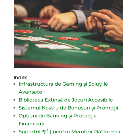
Index
Infrastructura de Gaming și Soluțiile
Avansate
Biblioteca Extinsă de Jocuri Accesibile
Sistemul Nostru de Bonusuri și Promoții
Opțiuni de Banking și Protecție
Financiară
Suportul 专门 pentru Membrii Platformei