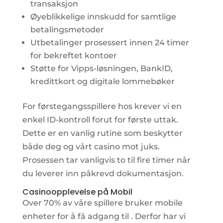
transaksjon
Øyeblikkelige innskudd for samtlige
betalingsmetoder
Utbetalinger prosessert innen 24 timer
for bekreftet kontoer
Støtte for Vipps-løsningen, BankID,
kredittkort og digitale lommebøker
For førstegangsspillere hos krever vi en
enkel ID-kontroll forut for første uttak.
Dette er en vanlig rutine som beskytter
både deg og vårt casino mot juks.
Prosessen tar vanligvis to til fire timer når
du leverer inn påkrevd dokumentasjon.
Casinoopplevelse på Mobil
Over 70% av våre spillere bruker mobile
enheter for å få adgang til . Derfor har vi