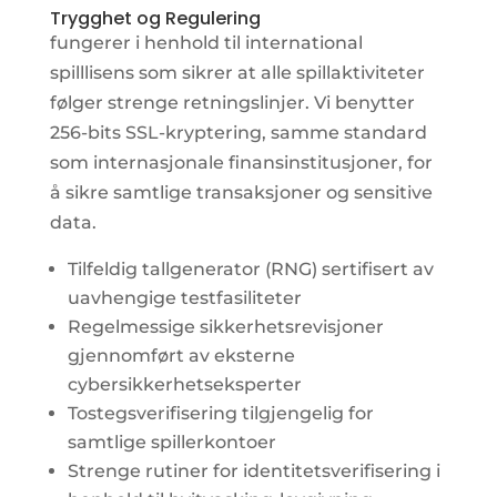
Trygghet og Regulering
fungerer i henhold til international
spilllisens som sikrer at alle spillaktiviteter
følger strenge retningslinjer. Vi benytter
256-bits SSL-kryptering, samme standard
som internasjonale finansinstitusjoner, for
å sikre samtlige transaksjoner og sensitive
data.
Tilfeldig tallgenerator (RNG) sertifisert av
uavhengige testfasiliteter
Regelmessige sikkerhetsrevisjoner
gjennomført av eksterne
cybersikkerhetseksperter
Tostegsverifisering tilgjengelig for
samtlige spillerkontoer
Strenge rutiner for identitetsverifisering i