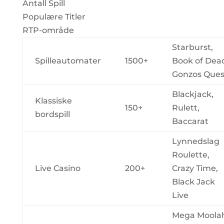
Antall Spill
Populære Titler
RTP-område
Starburst,
Spilleautomater
1500+
Book of Dea
Gonzos Ques
Blackjack,
Klassiske
150+
Rulett,
bordspill
Baccarat
Lynnedslag
Roulette,
Live Casino
200+
Crazy Time,
Black Jack
Live
Mega Moola