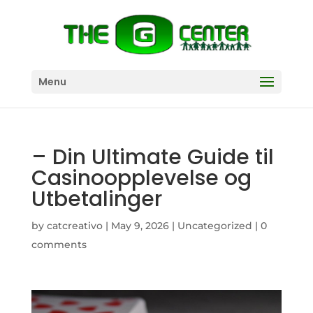
Menu
– Din Ultimate Guide til
Casinoopplevelse og
Utbetalinger
by
catcreativo
|
May 9, 2026
|
Uncategorized
|
0
comments