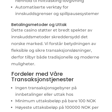
henhold til hvitvasking-lovgivning
Automatiserte verktøy for
innskuddsgrenser og spillpausesystemer
Betalingsmetoder og Uttak
Dette casino støtter et bredt spekter av
innskuddsmetoder skreddersydd det
norske marked. Vi forstår betydningen av
fleksible og sikre transaksjonsløsninger,
derfor tilbyr både tradisjonelle og moderne
muligheter.
Fordeler med Våre
Transaksjonstjenester
Ingen transaksjonsgebyrer på
innbetalinger eller uttak hos
Minimum uttaksbeløp på bare 100 NOK
Høyeste uttaksbeløp på 100000 NOK per