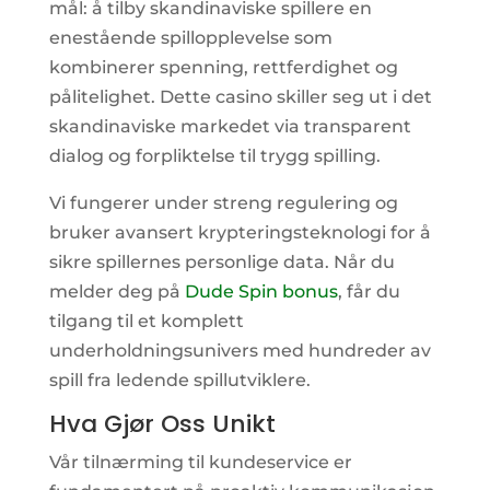
mål: å tilby skandinaviske spillere en
enestående spillopplevelse som
kombinerer spenning, rettferdighet og
pålitelighet. Dette casino skiller seg ut i det
skandinaviske markedet via transparent
dialog og forpliktelse til trygg spilling.
Vi fungerer under streng regulering og
bruker avansert krypteringsteknologi for å
sikre spillernes personlige data. Når du
melder deg på
Dude Spin bonus
, får du
tilgang til et komplett
underholdningsunivers med hundreder av
spill fra ledende spillutviklere.
Hva Gjør Oss Unikt
Vår tilnærming til kundeservice er