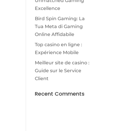
Unmatched Gaming
Excellence
Bird Spin Gaming: La
Tua Meta di Gaming
Online Affidabile
Top casino en ligne :
Expérience Mobile
Meilleur site de casino :
Guide sur le Service
Client
Recent Comments