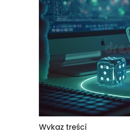
Wykaz treści