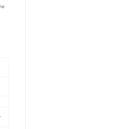
ame
y