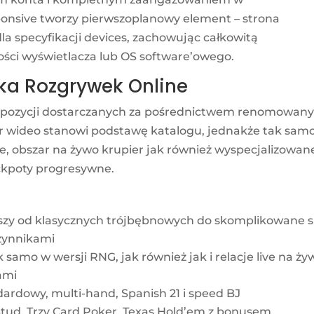
onsive tworzy pierwszoplanowy element – strona
a specyfikacji devices, zachowując całkowitą
zości wyświetlacza lub OS software’owego.
ka Rozgrywek Online
ięcy pozycji dostarczanych za pośrednictwem renomowan
 wideo stanowi podstawę katalogu, jednakże tak sam
e, obszar na żywo krupier jak również wyspecjalizowan
ackpoty progresywne.
zy od klasycznych trójbębnowych do skomplikowane s
zynnikami
k samo w wersji RNG, jak również jak i relacje live na ży
ami
dardowy, multi-hand, Spanish 21 i speed BJ
tud, Trzy Card Poker, Texas Hold’em z bonusem