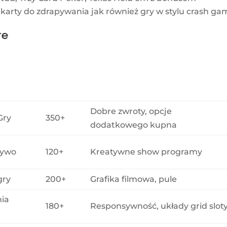
, karty do zdrapywania jak również gry w stylu crash g
re
Dobre zwroty, opcje
Gry
350+
dodatkowego kupna
żywo
120+
Kreatywne show programy
gry
200+
Grafika filmowa, pule
nia
180+
Responsywność, układy grid slot