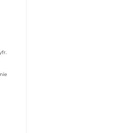
e
fr.
nie