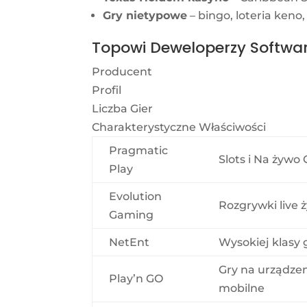
Gry nietypowe
– bingo, loteria keno
Topowi Deweloperzy Softwa
Producent
Profil
Liczba Gier
Charakterystyczne Właściwości
Pragmatic
Slots i Na żywo 
Play
Evolution
Rozgrywki live 
Gaming
NetEnt
Wysokiej klasy 
Gry na urządze
Play’n GO
mobilne