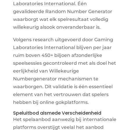
Laboratories International. Één
gevalideerde Random Number Generator
waarborgt wat elk spelresultaat volledig
willekeurig alsook onveranderbaar is.
Volgens research uitgevoerd door Gaming
Laboratories International blijven per jaar
ruim boven 450+ biljoen afzonderlijke
speelsessies gecontroleerd met als doel het
eerlijkheid van Willekeurige
Numbergenerator mechanismen te
waarborgen. Dit validatie is één essentieel
element van het vertrouwen dat spelers
hebben bij online gokplatforms.
Speluitbod alsmede Verscheidenheid
Het spelaanbod aanwezig bij internationale
platforms overstijgt veelal het aanbod