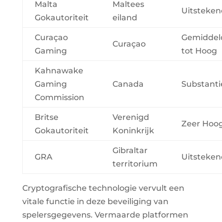
Malta
Maltees
Uitsteken
Gokautoriteit
eiland
Curaçao
Gemiddel
Curaçao
Gaming
tot Hoog
Kahnawake
Gaming
Canada
Substanti
Commission
Britse
Verenigd
Zeer Hoo
Gokautoriteit
Koninkrijk
Gibraltar
GRA
Uitsteken
territorium
Cryptografische technologie vervult een
vitale functie in deze beveiliging van
spelersgegevens. Vermaarde platformen