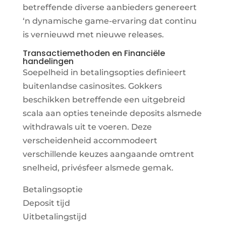
betreffende diverse aanbieders genereert
‘n dynamische game-ervaring dat continu
is vernieuwd met nieuwe releases.
Transactiemethoden en Financiële
handelingen
Soepelheid in betalingsopties definieert
buitenlandse casinosites. Gokkers
beschikken betreffende een uitgebreid
scala aan opties teneinde deposits alsmede
withdrawals uit te voeren. Deze
verscheidenheid accommodeert
verschillende keuzes aangaande omtrent
snelheid, privésfeer alsmede gemak.
Betalingsoptie
Deposit tijd
Uitbetalingstijd