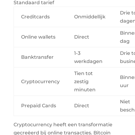
Standaard tarief
Drie to
Creditcards
Onmiddellijk
dage
Binne
Online wallets
Direct
dag
1-3
Drie t
Banktransfer
werkdagen
busin
Tien tot
Binne
Cryptocurrency
zestig
uur
minuten
Niet
Prepaid Cards
Direct
besch
Cryptocurrency heeft een transformatie
gecreëerd bij online transacties. Bitcoin