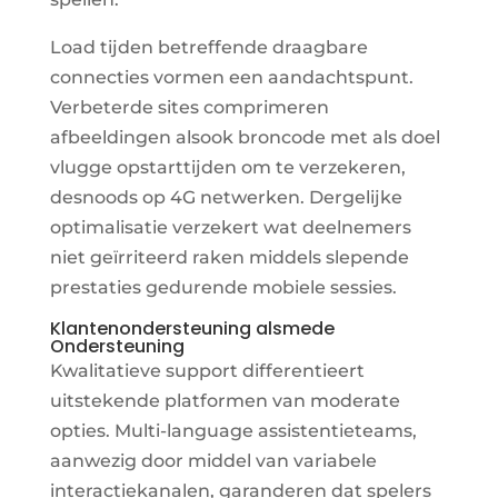
Load tijden betreffende draagbare
connecties vormen een aandachtspunt.
Verbeterde sites comprimeren
afbeeldingen alsook broncode met als doel
vlugge opstarttijden om te verzekeren,
desnoods op 4G netwerken. Dergelijke
optimalisatie verzekert wat deelnemers
niet geïrriteerd raken middels slepende
prestaties gedurende mobiele sessies.
Klantenondersteuning alsmede
Ondersteuning
Kwalitatieve support differentieert
uitstekende platformen van moderate
opties. Multi-language assistentieteams,
aanwezig door middel van variabele
interactiekanalen, garanderen dat spelers