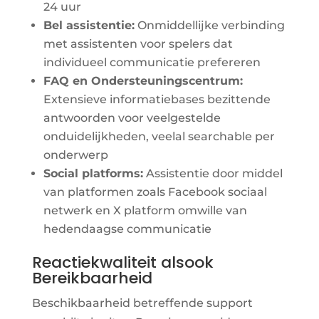
24 uur
Bel assistentie:
Onmiddellijke verbinding
met assistenten voor spelers dat
individueel communicatie prefereren
FAQ en Ondersteuningscentrum:
Extensieve informatiebases bezittende
antwoorden voor veelgestelde
onduidelijkheden, veelal searchable per
onderwerp
Social platforms:
Assistentie door middel
van platformen zoals Facebook sociaal
netwerk en X platform omwille van
hedendaagse communicatie
Reactiekwaliteit alsook
Bereikbaarheid
Beschikbaarheid betreffende support