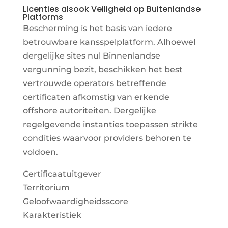
Licenties alsook Veiligheid op Buitenlandse
Platforms
Bescherming is het basis van iedere
betrouwbare kansspelplatform. Alhoewel
dergelijke sites nul Binnenlandse
vergunning bezit, beschikken het best
vertrouwde operators betreffende
certificaten afkomstig van erkende
offshore autoriteiten. Dergelijke
regelgevende instanties toepassen strikte
condities waarvoor providers behoren te
voldoen.
Certificaatuitgever
Territorium
Geloofwaardigheidsscore
Karakteristiek