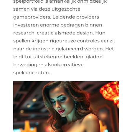
spelportfolio is afhankelijk onmiddellijk
samen via deze uitgezochte
gameproviders. Leidende providers
investeren enorme bedragen binnen
research, creatie alsmede design. Hun
spellen krijgen rigoureuze controles eer zij
naar de industrie gelanceerd worden. Het
leidt tot uitstekende beelden, gladde
bewegingen alsook creatieve
spelconcepten.