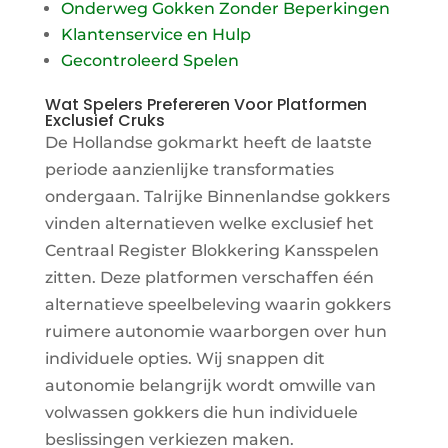
Onderweg Gokken Zonder Beperkingen
Klantenservice en Hulp
Gecontroleerd Spelen
Wat Spelers Prefereren Voor Platformen
Exclusief Cruks
De Hollandse gokmarkt heeft de laatste
periode aanzienlijke transformaties
ondergaan. Talrijke Binnenlandse gokkers
vinden alternatieven welke exclusief het
Centraal Register Blokkering Kansspelen
zitten. Deze platformen verschaffen één
alternatieve speelbeleving waarin gokkers
ruimere autonomie waarborgen over hun
individuele opties. Wij snappen dit
autonomie belangrijk wordt omwille van
volwassen gokkers die hun individuele
beslissingen verkiezen maken.