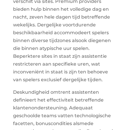
verschilt via sites. Premium providers
bieden hulp binnen het volledige dag en
nacht, zeven hele dagen tijd betreffende
wekelijks. Dergelijke voortdurende
beschikbaarheid accommodeert spelers
binnen diverse tijdzones alsook diegenen
die binnen atypische uur spelen.
Beperktere sites in staat zijn assistentie
restricteren aan specifieke uren, wat
inconveniënt in staat is zijn ten behoeve
van spelers exclusief dergelijke tijden.
Deskundigheid omtrent assistenten
definieert het effectiviteit betreffende
klantenondersteuning. Adequaat
geschoolde teams vatten technologische
facetten, bonuscondities alsmede