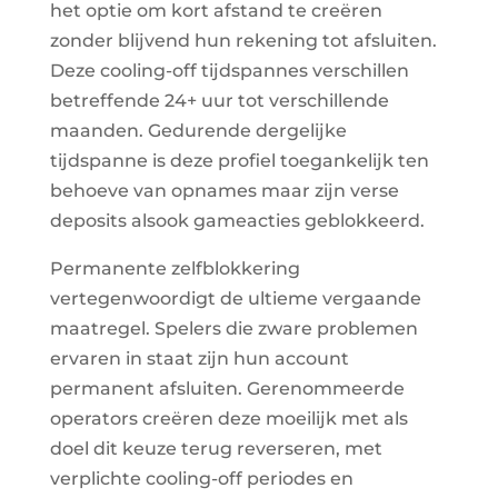
het optie om kort afstand te creëren
zonder blijvend hun rekening tot afsluiten.
Deze cooling-off tijdspannes verschillen
betreffende 24+ uur tot verschillende
maanden. Gedurende dergelijke
tijdspanne is deze profiel toegankelijk ten
behoeve van opnames maar zijn verse
deposits alsook gameacties geblokkeerd.
Permanente zelfblokkering
vertegenwoordigt de ultieme vergaande
maatregel. Spelers die zware problemen
ervaren in staat zijn hun account
permanent afsluiten. Gerenommeerde
operators creëren deze moeilijk met als
doel dit keuze terug reverseren, met
verplichte cooling-off periodes en