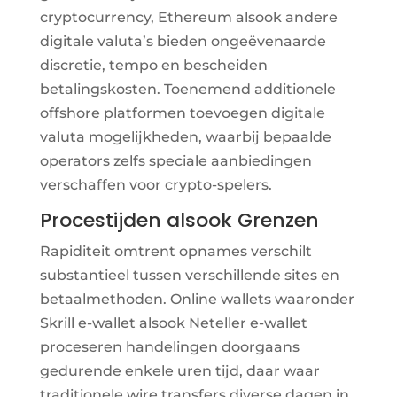
cryptocurrency, Ethereum alsook andere
digitale valuta’s bieden ongeëvenaarde
discretie, tempo en bescheiden
betalingskosten. Toenemend additionele
offshore platformen toevoegen digitale
valuta mogelijkheden, waarbij bepaalde
operators zelfs speciale aanbiedingen
verschaffen voor crypto-spelers.
Procestijden alsook Grenzen
Rapiditeit omtrent opnames verschilt
substantieel tussen verschillende sites en
betaalmethoden. Online wallets waaronder
Skrill e-wallet alsook Neteller e-wallet
proceseren handelingen doorgaans
gedurende enkele uren tijd, daar waar
traditionele wire transfers diverse dagen in