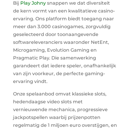
Bij
Play Johny
snappen we dat diversiteit
de kern vormt van een kwalitatieve casino-
ervaring. Ons platform biedt toegang naar
meer dan 3.000 casinogames, zorgvuldig
geselecteerd door toonaangevende
softwareleveranciers waaronder NetEnt,
Microgaming, Evolution Gaming en
Pragmatic Play. Die samenwerking
garandeert dat iedere speler, onafhankelijk
van zijn voorkeur, de perfecte gaming-
ervaring vindt.
Onze spelaanbod omvat klassieke slots,
hedendaagse video slots met
vernieuwende mechanica, progressieve
jackpotspellen waarbij prijzenpotten
regelmatig de 1 miljoen euro overstijgen, en