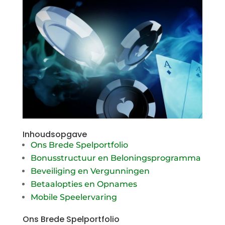
Inhoudsopgave
Ons Brede Spelportfolio
Bonusstructuur en Beloningsprogramma
Beveiliging en Vergunningen
Betaalopties en Opnames
Mobile Speelervaring
Ons Brede Spelportfolio