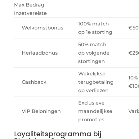
Max Bedrag
Inzetvereiste
100% match
Welkomstbonus
€50
op 1e storting
50% match
Herlaadbonus
op volgende
€25
stortingen
Wekelijkse
10% 
Cashback
terugbetaling
€10
op verliezen
Exclusieve
VIP Beloningen
maandelijkse
Vari
promoties
Loyaliteitsprogramma bij