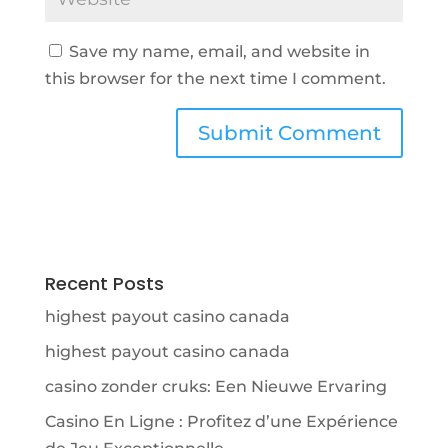
Save my name, email, and website in
this browser for the next time I comment.
Recent Posts
highest payout casino canada
highest payout casino canada
casino zonder cruks: Een Nieuwe Ervaring
Casino En Ligne : Profitez d’une Expérience