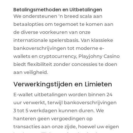
Betalingsmethoden en Uitbetalingen
We ondersteunen ‘n breed scala aan
betaalopties om tegemoet te komen aan
de diverse voorkeuren van onze
internationale spelersbasis. Van klassieke
bankoverschrijvingen tot moderne e-
wallets en cryptocurrency, Playjohny Casino
biedt flexibiliteit zonder concessies te doen
aan veiligheid.
Verwerkingstijden en Limieten
E-wallet uitbetalingen worden binnen 24
uur verwerkt, terwijl bankoverschrijvingen
3 tot 5 werkdagen kunnen duren. We
hanteren geen vergoedingen op
transacties aan onze zijde, hoewel uw eigen