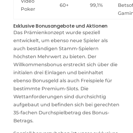
Video
60+
99,1%
Betso
Poker
Gami
Exklusive Bonusangebote und Aktionen
Das Prämienkonzept wurde speziell
entwickelt, um ebenso neue Spieler als
auch beständigen Stamm-Spielern
höchsten Mehrwert zu bieten. Der
Willkommensbonus erstreckt sich über die
initialen drei Einlagen und beinhaltet
ebenso Bonusgeld als auch Freispiele für
bestimmte Premium-Slots. Die
Wettanforderungen sind durchsichtig
aufgebaut und befinden sich bei gerechten
35-fachen Durchspielbetrag des Bonus-
Betrags.