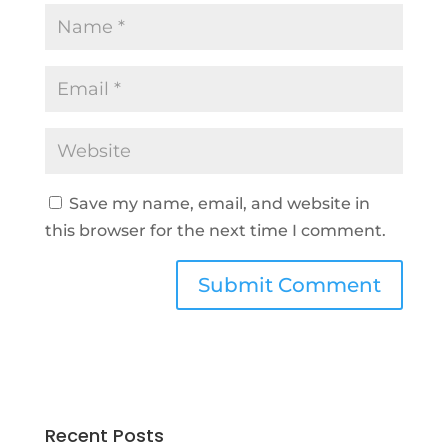
Save my name, email, and website in
this browser for the next time I comment.
Recent Posts