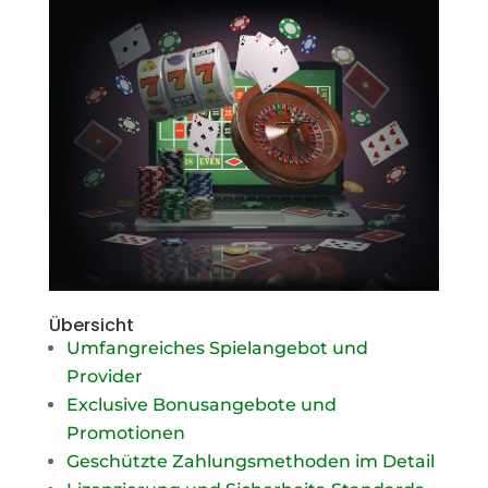
Übersicht
Umfangreiches Spielangebot und
Provider
Exclusive Bonusangebote und
Promotionen
Geschützte Zahlungsmethoden im Detail