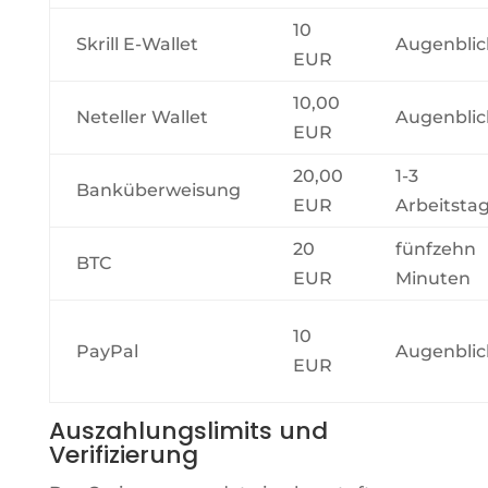
10
Skrill E-Wallet
Augenblic
EUR
10,00
Neteller Wallet
Augenblic
EUR
20,00
1-3
Banküberweisung
EUR
Arbeitsta
20
fünfzehn
BTC
EUR
Minuten
10
PayPal
Augenblic
EUR
Auszahlungslimits und
Verifizierung