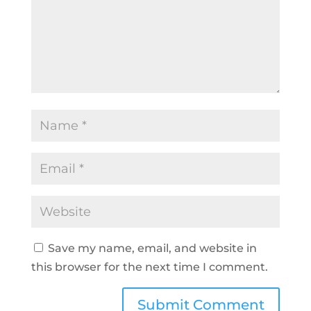
Save my name, email, and website in
this browser for the next time I comment.