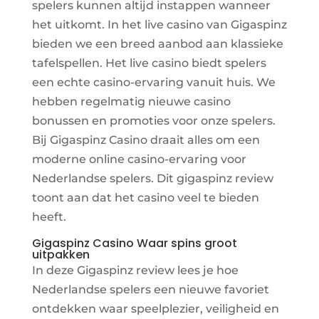
spelers kunnen altijd instappen wanneer
het uitkomt. In het live casino van Gigaspinz
bieden we een breed aanbod aan klassieke
tafelspellen. Het live casino biedt spelers
een echte casino-ervaring vanuit huis. We
hebben regelmatig nieuwe casino
bonussen en promoties voor onze spelers.
Bij Gigaspinz Casino draait alles om een
moderne online casino-ervaring voor
Nederlandse spelers. Dit gigaspinz review
toont aan dat het casino veel te bieden
heeft.
Gigaspinz Casino Waar spins groot
uitpakken
In deze Gigaspinz review lees je hoe
Nederlandse spelers een nieuwe favoriet
ontdekken waar speelplezier, veiligheid en