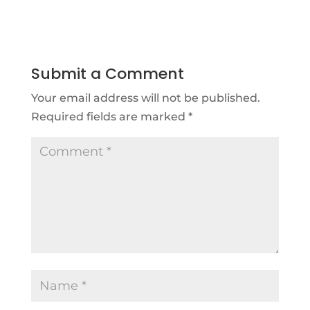
Submit a Comment
Your email address will not be published.
Required fields are marked
*