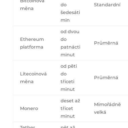
Bitcoinová
do
Standardní
měna
šedesáti
min
od dvou
Ethereum
do
Průměrná
platforma
patnácti
minut
od pěti
Litecoinová
do
Průměrná
měna
třiceti
minut
deset až
Mimořádně
Monero
třicet
velká
minut
Tether
pět až