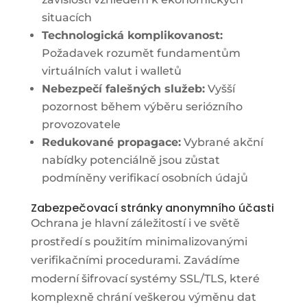
situacích
Technologická komplikovanost:
Požadavek rozumět fundamentům
virtuálních valut i walletů
Nebezpečí falešných služeb:
Vyšší
pozornost během výběru seriózního
provozovatele
Redukované propagace:
Vybrané akční
nabídky potenciálně jsou zůstat
podmíněny verifikací osobních údajů
Zabezpečovací stránky anonymního účasti
Ochrana je hlavní záležitostí i ve světě
prostředí s použitím minimalizovanými
verifikačními procedurami. Zavádíme
moderní šifrovací systémy SSL/TLS, které
komplexně chrání veškerou výměnu dat