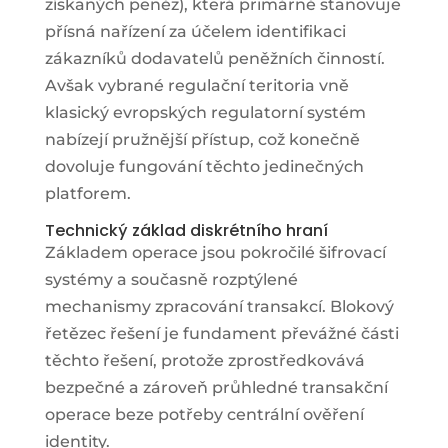
získaných peněz), která primárně stanovuje
přísná nařízení za účelem identifikaci
zákazníků dodavatelů peněžních činností.
Avšak vybrané regulační teritoria vně
klasický evropských regulatorní systém
nabízejí pružnější přístup, což konečně
dovoluje fungování těchto jedinečných
platforem.
Technický základ diskrétního hraní
Základem operace jsou pokročilé šifrovací
systémy a současně rozptýlené
mechanismy zpracování transakcí. Blokový
řetězec řešení je fundament převážné části
těchto řešení, protože zprostředkovává
bezpečné a zároveň průhledné transakční
operace beze potřeby centrální ověření
identity.