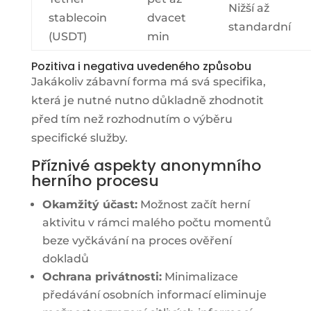
Nižší až
stablecoin
dvacet
standardní
(USDT)
min
Pozitiva i negativa uvedeného způsobu
Jakákoliv zábavní forma má svá specifika,
která je nutné nutno důkladně zhodnotit
před tím než rozhodnutím o výběru
specifické služby.
Příznivé aspekty anonymního
herního procesu
Okamžitý účast:
Možnost začít herní
aktivitu v rámci malého počtu momentů
beze vyčkávání na proces ověření
dokladů
Ochrana privátnosti:
Minimalizace
předávání osobních informací eliminuje