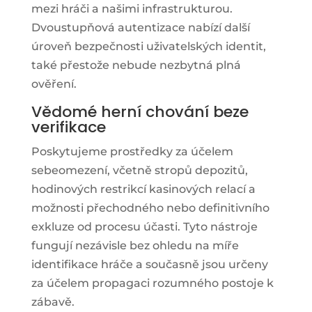
mezi hráči a našimi infrastrukturou.
Dvoustupňová autentizace nabízí další
úroveň bezpečnosti uživatelských identit,
také přestože nebude nezbytná plná
ověření.
Vědomé herní chování beze
verifikace
Poskytujeme prostředky za účelem
sebeomezení, včetně stropů depozitů,
hodinových restrikcí kasinových relací a
možnosti přechodného nebo definitivního
exkluze od procesu účasti. Tyto nástroje
fungují nezávisle bez ohledu na míře
identifikace hráče a současně jsou určeny
za účelem propagaci rozumného postoje k
zábavě.