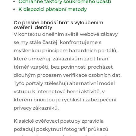
Ochranné faktory soukromého účasti
K dispozici platební metody
Co přesně obnáší hrát s vyloučením
ověření identity
V kontextu dnešním světě webové zábavy
se my stále častěji konfrontujeme s
myšlenkou principem hazardních portálů,
které umožňují zákazníkům začít hraní
téměř vzápětí, bez povinnosti procházet
dlouhým procesem verifikace osobních dat.
Tyto portály ztělesňují alternativní model
vstupu k internetové herní aktivitě, v
kterém prioritou je rychlost i zabezpečení
privacy zákazníků.
Klasické ověřovací postupy zpravidla
požadují poskytnutí fotografií průkazů