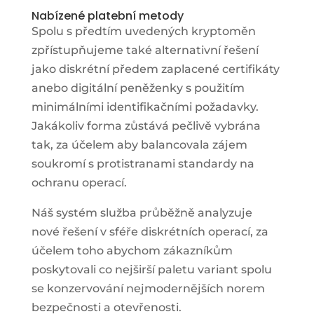
Nabízené platební metody
Spolu s předtím uvedených kryptoměn
zpřístupňujeme také alternativní řešení
jako diskrétní předem zaplacené certifikáty
anebo digitální peněženky s použitím
minimálními identifikačními požadavky.
Jakákoliv forma zůstává pečlivě vybrána
tak, za účelem aby balancovala zájem
soukromí s protistranami standardy na
ochranu operací.
Náš systém služba průběžně analyzuje
nové řešení v sféře diskrétních operací, za
účelem toho abychom zákazníkům
poskytovali co nejširší paletu variant spolu
se konzervování nejmodernějších norem
bezpečnosti a otevřenosti.