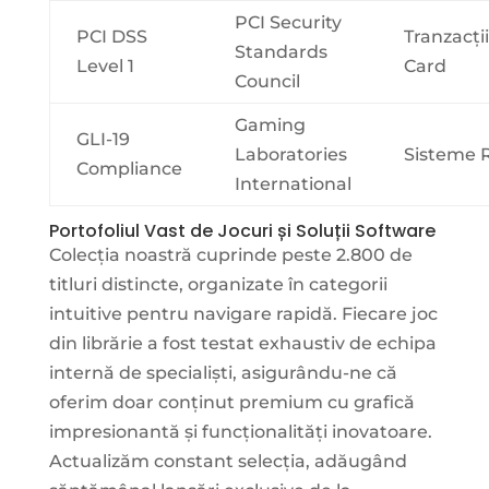
PCI Security
PCI DSS
Tranzacți
Standards
Level 1
Card
Council
Gaming
GLI-19
Laboratories
Sisteme 
Compliance
International
Portofoliul Vast de Jocuri și Soluții Software
Colecția noastră cuprinde peste 2.800 de
titluri distincte, organizate în categorii
intuitive pentru navigare rapidă. Fiecare joc
din librărie a fost testat exhaustiv de echipa
internă de specialiști, asigurându-ne că
oferim doar conținut premium cu grafică
impresionantă și funcționalități inovatoare.
Actualizăm constant selecția, adăugând