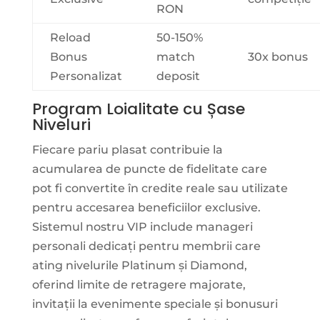
RON
Reload
50-150%
Bonus
match
30x bonus
Personalizat
deposit
Program Loialitate cu Șase
Niveluri
Fiecare pariu plasat contribuie la
acumularea de puncte de fidelitate care
pot fi convertite în credite reale sau utilizate
pentru accesarea beneficiilor exclusive.
Sistemul nostru VIP include manageri
personali dedicați pentru membrii care
ating nivelurile Platinum și Diamond,
oferind limite de retragere majorate,
invitații la evenimente speciale și bonusuri