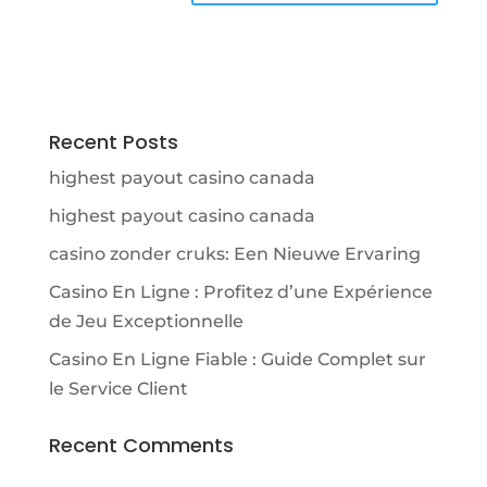
Recent Posts
highest payout casino canada
highest payout casino canada
casino zonder cruks: Een Nieuwe Ervaring
Casino En Ligne : Profitez d’une Expérience
de Jeu Exceptionnelle
Casino En Ligne Fiable : Guide Complet sur
le Service Client
Recent Comments