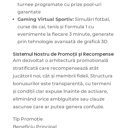
turnee programate cu prize pool-uri
garantate
Gaming Virtual Sportiv:
Simulări fotbal,
curse de cai, tenis și Formula 1 cu
evenimente la fiecare 3 minute, generate
prin tehnologie avansată de grafică 3D
Sistemul Nostru de Promoții și Recompense
Am dezvoltat o arhitectură promotională
stratificată care recompensează atât
jucătorii noi, cât și membrii fideli. Structura
bonusurilor este transparentă, cu termeni
și condiții clar expuse înainte de activare,
eliminând orice ambiguitate sau clauze
ascunse care ar putea genera confuzie.
Tip Promoție
Beneficiu Principal