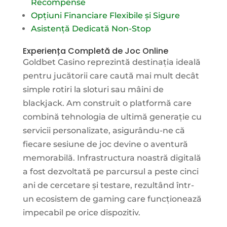
Recompense
Opțiuni Financiare Flexibile și Sigure
Asistență Dedicată Non-Stop
Experiența Completă de Joc Online
Goldbet Casino reprezintă destinația ideală
pentru jucătorii care caută mai mult decât
simple rotiri la sloturi sau mâini de
blackjack. Am construit o platformă care
combină tehnologia de ultimă generație cu
servicii personalizate, asigurându-ne că
fiecare sesiune de joc devine o aventură
memorabilă. Infrastructura noastră digitală
a fost dezvoltată pe parcursul a peste cinci
ani de cercetare și testare, rezultând într-
un ecosistem de gaming care funcționează
impecabil pe orice dispozitiv.