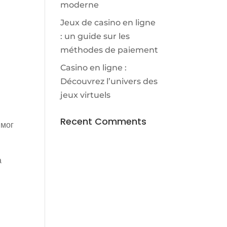
moderne
Jeux de casino en ligne
: un guide sur les
méthodes de paiement
Casino en ligne :
Découvrez l’univers des
jeux virtuels
Recent Comments
имог
а