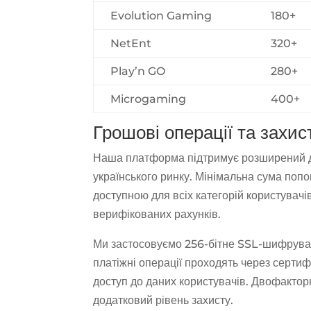
Evolution Gaming
180+
NetEnt
320+
Play’n GO
280+
Microgaming
400+
Грошові операції та захис
Наша платформа підтримує розширений ді
українського ринку. Мінімальна сума по
доступною для всіх категорій користувач
верифікованих рахунків.
Ми застосовуємо 256-бітне SSL-шифруван
платіжні операції проходять через серт
доступ до даних користувачів. Двофакторн
додатковий рівень захисту.