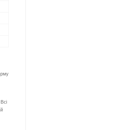
орму
 Всі
ий