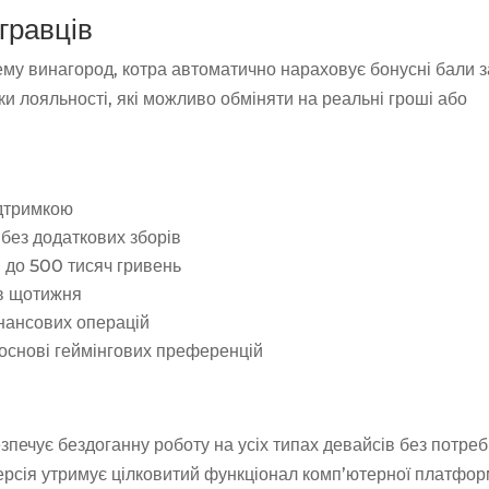
гравців
му винагород, котра автоматично нараховує бонусні бали з
чки лояльності, які можливо обміняти на реальні гроші або
ідтримкою
без додаткових зборів
 до 500 тисяч гривень
в щотижня
нансових операцій
 основі геймінгових преференцій
печує бездоганну роботу на усіх типах девайсів без потре
ерсія утримує цілковитий функціонал комп’ютерної платфор