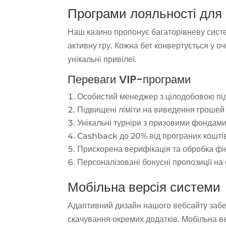
Програми лояльності для 
Наш казино пропонує багаторівневу систе
активну гру. Кожна бет конвертується у о
унікальні привілеї.
Переваги VIP-програми
Особистий менеджер з цілодобовою п
Підвищені ліміти на виведення грошей 
Унікальні турніри з призовими фондами
Cashback до 20% від програних кошті
Прискорена верифікація та обробка фі
Персоналізовані бонусні пропозиції на
Мобільна версія системи
Адаптивний дизайн нашого вебсайту забез
скачування окремих додатків. Мобільна в