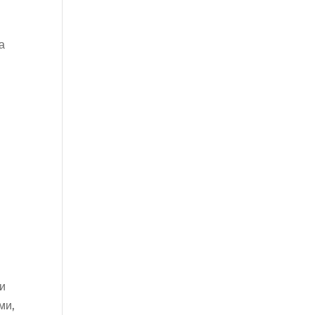
а
би
ми,