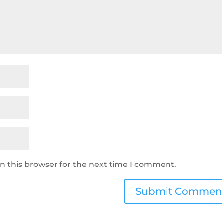
n this browser for the next time I comment.