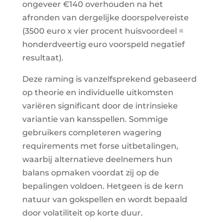
ongeveer €140 overhouden na het
afronden van dergelijke doorspelvereiste
(3500 euro x vier procent huisvoordeel =
honderdveertig euro voorspeld negatief
resultaat).
Deze raming is vanzelfsprekend gebaseerd
op theorie en individuelle uitkomsten
variëren significant door de intrinsieke
variantie van kansspellen. Sommige
gebruikers completeren wagering
requirements met forse uitbetalingen,
waarbij alternatieve deelnemers hun
balans opmaken voordat zij op de
bepalingen voldoen. Hetgeen is de kern
natuur van gokspellen en wordt bepaald
door volatiliteit op korte duur.