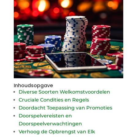
Inhoudsopgave
Diverse Soorten Welkomstvoordelen
Cruciale Condities en Regels
Doordacht Toepassing van Promoties
Doorspelvereisten en
Doorspeelverwachtingen
Verhoog de Opbrengst van Elk