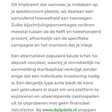
Dit impliceert dat wanneer je middelen op
je speelaccount plaatst, wij daaraan een
aanvullend hoeveelheid aan toevoegen.
Zulke bijschrijvingspercentages variëren
meestal tussen de de helft en tweehonderd
procent, afhankelijk van de specifieke
campagne en het montant dat je inlegt.
Een alternatieve populaire keuze is het no-
deposit voordeel, waarbij je onmiddellijk na
aanmelding startkapitaal verkrijgt zonder
enige dat een individuele investering nodig
is. Een dergelijk type actie biedt de kans
aan gebruikers in staat om ons platform te
exploreren en uiteenlopende casinospellen
uit te uitproberen met geen financieel
risicofactor. Bij
www.dailydelis.nl
snappen