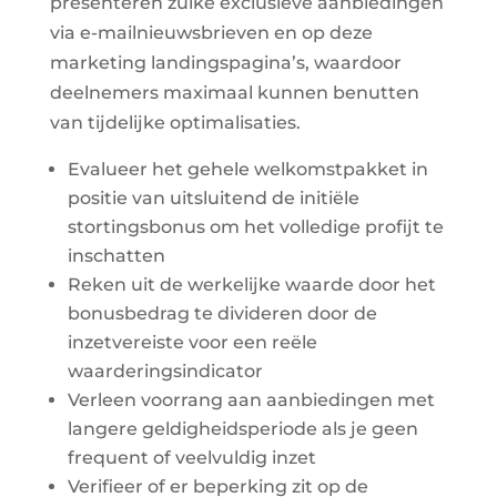
presenteren zulke exclusieve aanbiedingen
via e-mailnieuwsbrieven en op deze
marketing landingspagina’s, waardoor
deelnemers maximaal kunnen benutten
van tijdelijke optimalisaties.
Evalueer het gehele welkomstpakket in
positie van uitsluitend de initiële
stortingsbonus om het volledige profijt te
inschatten
Reken uit de werkelijke waarde door het
bonusbedrag te divideren door de
inzetvereiste voor een reële
waarderingsindicator
Verleen voorrang aan aanbiedingen met
langere geldigheidsperiode als je geen
frequent of veelvuldig inzet
Verifieer of er beperking zit op de