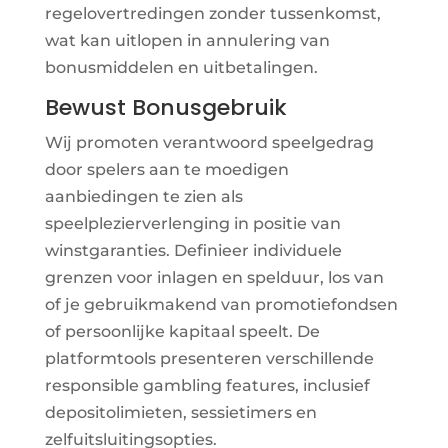
regelovertredingen zonder tussenkomst,
wat kan uitlopen in annulering van
bonusmiddelen en uitbetalingen.
Bewust Bonusgebruik
Wij promoten verantwoord speelgedrag
door spelers aan te moedigen
aanbiedingen te zien als
speelplezierverlenging in positie van
winstgaranties. Definieer individuele
grenzen voor inlagen en spelduur, los van
of je gebruikmakend van promotiefondsen
of persoonlijke kapitaal speelt. De
platformtools presenteren verschillende
responsible gambling features, inclusief
depositolimieten, sessietimers en
zelfuitsluitingsopties.