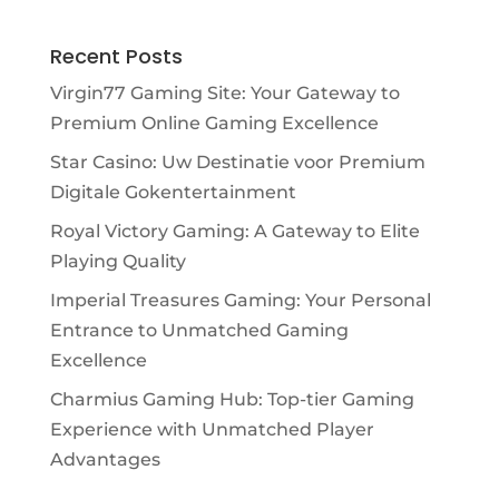
Recent Posts
Virgin77 Gaming Site: Your Gateway to
Premium Online Gaming Excellence
Star Casino: Uw Destinatie voor Premium
Digitale Gokentertainment
Royal Victory Gaming: A Gateway to Elite
Playing Quality
Imperial Treasures Gaming: Your Personal
Entrance to Unmatched Gaming
Excellence
Charmius Gaming Hub: Top-tier Gaming
Experience with Unmatched Player
Advantages