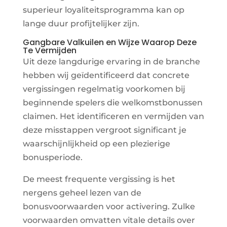
superieur loyaliteitsprogramma kan op
lange duur profijtelijker zijn.
Gangbare Valkuilen en Wijze Waarop Deze
Te Vermijden
Uit deze langdurige ervaring in de branche
hebben wij geïdentificeerd dat concrete
vergissingen regelmatig voorkomen bij
beginnende spelers die welkomstbonussen
claimen. Het identificeren en vermijden van
deze misstappen vergroot significant je
waarschijnlijkheid op een plezierige
bonusperiode.
De meest frequente vergissing is het
nergens geheel lezen van de
bonusvoorwaarden voor activering. Zulke
voorwaarden omvatten vitale details over