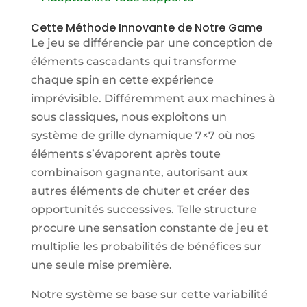
Cette Méthode Innovante de Notre Game
Le jeu se différencie par une conception de
éléments cascadants qui transforme
chaque spin en cette expérience
imprévisible. Différemment aux machines à
sous classiques, nous exploitons un
système de grille dynamique 7×7 où nos
éléments s’évaporent après toute
combinaison gagnante, autorisant aux
autres éléments de chuter et créer des
opportunités successives. Telle structure
procure une sensation constante de jeu et
multiplie les probabilités de bénéfices sur
une seule mise première.
Notre système se base sur cette variabilité