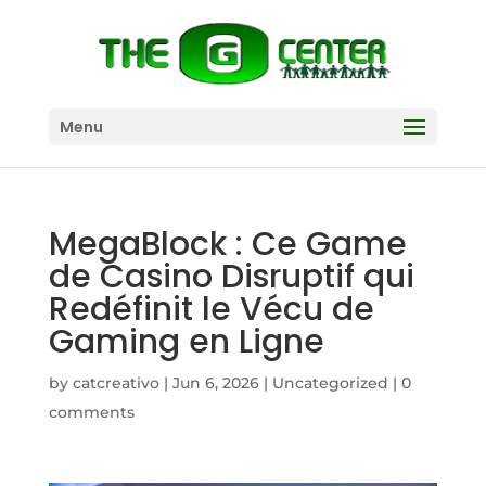
Menu
MegaBlock : Ce Game
de Casino Disruptif qui
Redéfinit le Vécu de
Gaming en Ligne
by
catcreativo
|
Jun 6, 2026
|
Uncategorized
|
0
comments