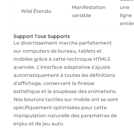
Manifestation
une
Wild Étendu
variable
ligne
entiè
Support Tous Supports
Le divertissement marche parfaitement
sur computers de bureau, tablets et
mobiles grâce à cette technique HTML5
avancée. L’interface adaptative s’ajuste
automatiquement à toutes les définitions
d’affichage, conservant la finesse
esthétique et la souplesse des animations.
Nos boutons tactiles sur mobile ont se sont
spécifiquement optimisées pour cette
manipulation naturelle des paramètres de
enjeu et de jeu auto.