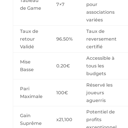
Tableau
7×7
pour
de Game
associations
variées
Taux de
Taux de
retour
96.50%
reversement
Validé
certifié
Accessible à
Mise
0.20€
tous les
Basse
budgets
Réservé les
Pari
100€
joueurs
Maximale
aguerris
Potentiel de
Gain
x21,100
profits
Suprême
exceptionnel