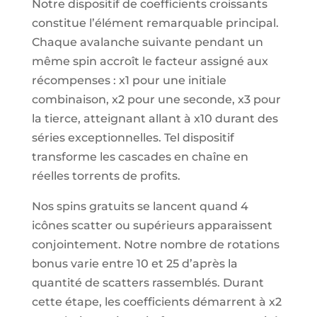
Notre dispositif de coefficients croissants
constitue l’élément remarquable principal.
Chaque avalanche suivante pendant un
même spin accroît le facteur assigné aux
récompenses : x1 pour une initiale
combinaison, x2 pour une seconde, x3 pour
la tierce, atteignant allant à x10 durant des
séries exceptionnelles. Tel dispositif
transforme les cascades en chaîne en
réelles torrents de profits.
Nos spins gratuits se lancent quand 4
icônes scatter ou supérieurs apparaissent
conjointement. Notre nombre de rotations
bonus varie entre 10 et 25 d’après la
quantité de scatters rassemblés. Durant
cette étape, les coefficients démarrent à x2