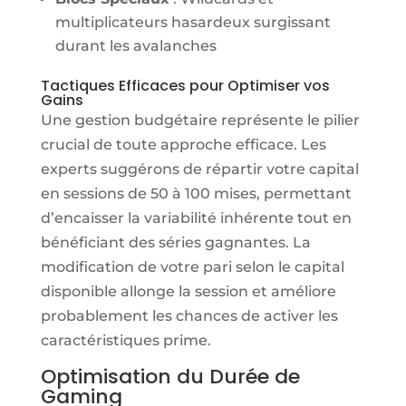
multiplicateurs hasardeux surgissant
durant les avalanches
Tactiques Efficaces pour Optimiser vos
Gains
Une gestion budgétaire représente le pilier
crucial de toute approche efficace. Les
experts suggérons de répartir votre capital
en sessions de 50 à 100 mises, permettant
d’encaisser la variabilité inhérente tout en
bénéficiant des séries gagnantes. La
modification de votre pari selon le capital
disponible allonge la session et améliore
probablement les chances de activer les
caractéristiques prime.
Optimisation du Durée de
Gaming