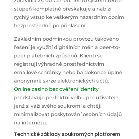
zpravidla 24 do 72 hod. Tento systém tento
stupeň kompletně přeskakuje a nabízí
rychlý vstup ke veškerým hazardním opcím
bezprostředně po přihlášení.
Základním podmínkou provozu takového
řešení je využití digitálních měn a peer-to-
peer platebních způsobů. Klienti se
registrují výhradně prostřednictvím
emailové schránky nebo ba dokonce úplně
anonymně skrze elektronických účtů.
Online casino bez ověření identity
představuje perfektní volbu pro uživatele,
jenž si váží svého soukromí a chtějí
minimalizovat poskytování osobních údajů
na internetu.
Technické základy soukromých platforem