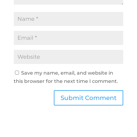
Save my name, email, and website in
this browser for the next time I comment.