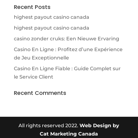
Recent Posts
highest payout casino canada
highest payout casino canada
casino zonder cruks: Een Nieuwe Ervaring
Casino En Ligne : Profitez d’une Expérience
de Jeu Exceptionnelle
Casino En Ligne Fiable : Guide Complet sur
le Service Client
Recent Comments
All rights reserved 2022.
Web Design by
Cat Marketing Canada