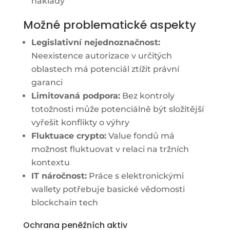
náklady
Možné problematické aspekty
Legislativní nejednoznačnost:
Neexistence autorizace v určitých
oblastech má potenciál ztížit právní
garanci
Limitovaná podpora:
Bez kontroly
totožnosti může potenciálně být složitější
vyřešit konflikty o výhry
Fluktuace crypto:
Value fondů má
možnost fluktuovat v relaci na tržních
kontextu
IT náročnost:
Práce s elektronickými
wallety potřebuje basické vědomosti
blockchain tech
Ochrana peněžních aktiv