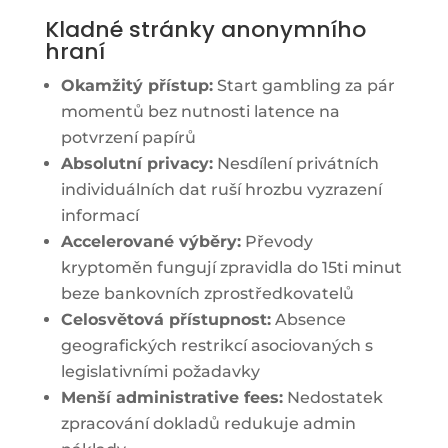
Kladné stránky anonymního
hraní
Okamžitý přístup:
Start gambling za pár
momentů bez nutnosti latence na
potvrzení papírů
Absolutní privacy:
Nesdílení privátních
individuálních dat ruší hrozbu vyzrazení
informací
Accelerované výběry:
Převody
kryptoměn fungují zpravidla do 15ti minut
beze bankovních zprostředkovatelů
Celosvětová přístupnost:
Absence
geografických restrikcí asociovaných s
legislativními požadavky
Menší administrative fees:
Nedostatek
zpracování dokladů redukuje admin