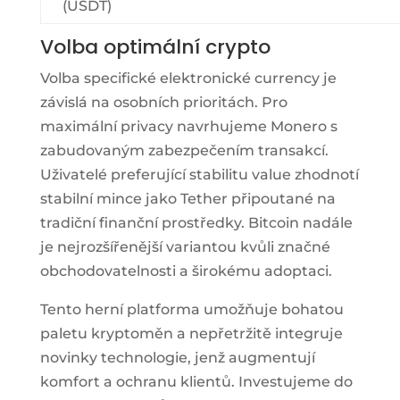
(USDT)
Volba optimální crypto
Volba specifické elektronické currency je
závislá na osobních prioritách. Pro
maximální privacy navrhujeme Monero s
zabudovaným zabezpečením transakcí.
Uživatelé preferující stabilitu value zhodnotí
stabilní mince jako Tether připoutané na
tradiční finanční prostředky. Bitcoin nadále
je nejrozšířenější variantou kvůli značné
obchodovatelnosti a širokému adoptaci.
Tento herní platforma umožňuje bohatou
paletu kryptoměn a nepřetržitě integruje
novinky technologie, jenž augmentují
komfort a ochranu klientů. Investujeme do