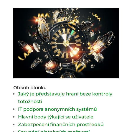
Obsah článku
Jaký je představuje hraní beze kontroly
totožnosti
IT podpora anonymních systémů
Hlavní body týkající se uživatele
Zabezpečení finančních prostředků