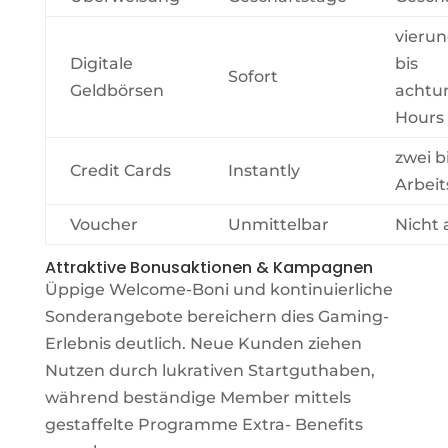
vieru
Digitale
bis
Sofort
Geldbörsen
achtun
Hours
zwei bi
Credit Cards
Instantly
Arbeit
Voucher
Unmittelbar
Nicht 
Attraktive Bonusaktionen & Kampagnen
Üppige Welcome-Boni und kontinuierliche
Sonderangebote bereichern dies Gaming-
Erlebnis deutlich. Neue Kunden ziehen
Nutzen durch lukrativen Startguthaben,
während beständige Member mittels
gestaffelte Programme Extra- Benefits