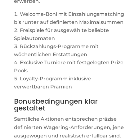
erwerben.
Welcome-Boni mit Einzahlungsmatching
bis runter auf definierten Maximalsummen
Freispiele für ausgewählte beliebte
Spielautomaten
Rückzahlungs-Programme mit
wöchentlichen Erstattungen
Exclusive Turniere mit festgelegten Prize
Pools
Loyalty-Programm inklusive
verwertbaren Prämien
Bonusbedingungen klar
gestaltet
Sämtliche Aktionen entsprechen präzise
definierten Wagering-Anforderungen, jene
ausgewogen und realistisch erfüllbar sind.