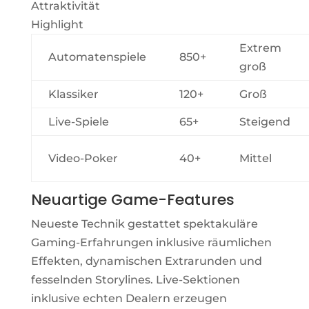
Attraktivität
Highlight
Extrem
Automatenspiele
850+
groß
Klassiker
120+
Groß
Live-Spiele
65+
Steigend
Video-Poker
40+
Mittel
Neuartige Game-Features
Neueste Technik gestattet spektakuläre
Gaming-Erfahrungen inklusive räumlichen
Effekten, dynamischen Extrarunden und
fesselnden Storylines. Live-Sektionen
inklusive echten Dealern erzeugen