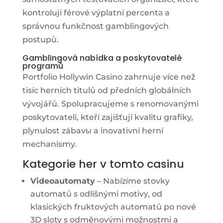
kontrolují férové výplatní percentа a
správnou funkčnost gamblingových
postupů.
Gamblingová nabídka a poskytovatelé
programů
Portfolio Hollywin Casino zahrnuje více než
tisíc herních titulů od předních globálních
vývojářů. Spolupracujeme s renomovanými
poskytovateli, kteří zajišťují kvalitu grafiky,
plynulost zábavы a inovativní herní
mechanismy.
Kategorie her v tomto casinu
Videoautomaty
– Nabízíme stovky
automatů s odlišnými motivу, od
klasických fruktových automatů po nové
3D sloty s odměnovými možnostmi a