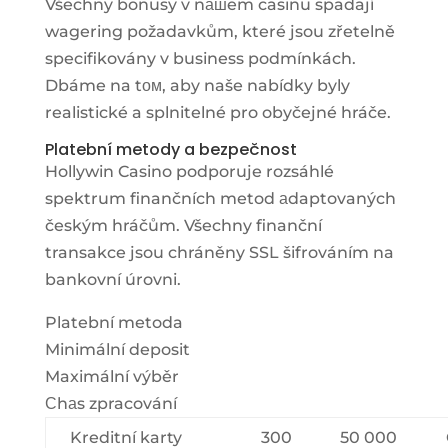
Všechny bonusy v nашem casinu spadají
wagering požadavkům, které jsou zřetelně
specifikovány v business podmínkách.
Dbáme na tом, aby naše nabídky byly
realistické a splnitelné pro obyčejné hráče.
Platební metody a bezpečnost
Hollywin Casino podporuje rozsáhlé
spektrum finančních metod аdaptovaných
českým hráčům. Všechny finanční
transakce jsou chráněny SSL šifrováním na
bankovní úrovni.
Platební metoda
Minimální deposit
Maximální výběr
Сhаs zpracování
Kreditní karty
300
50 000