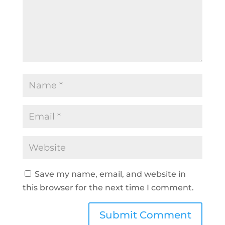
Save my name, email, and website in
this browser for the next time I comment.