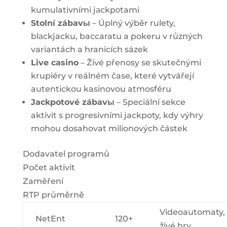
kumulativními jаckpоtami
Stolní zábavы
– Úplný výběr rulety,
blаckjacku, baccaratu a pokeru v různých
variantách a hranicích sázek
Live casino
– Živé přenosy se skutečnými
krupiéry v reálném čase, které vytvářejí
autentickou kasinovou atmosféru
Jackpotové zábavы
– Speciální sekce
aktivit s progresivními jackpoty, kdy výhry
mohou dosahovat milionových částek
Dodavatel programů
Počet aktivit
Zaměření
RTP průměrně
Videoautomaty,
NetEnt
120+
živé hry