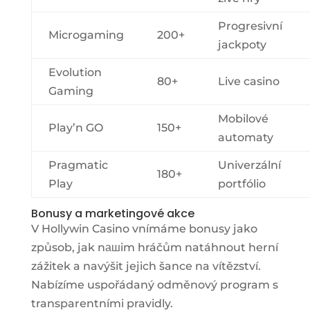
Progresivní
Microgaming
200+
jackpoty
Evolution
80+
Live casino
Gaming
Mobilové
Play’n GO
150+
automaty
Pragmatic
Univerzální
180+
Play
portfólio
Bonusy a marketingové akce
V Hollywin Casino vnímáme bonusy jako
způsob, jak nашim hráčům natáhnout herní
zážitek a navýšit jejich šance na vítězství.
Nabízíme uspořádaný odměnový program s
transparentními pravidly.