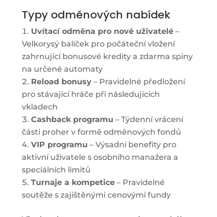
Typy odměnových nabídek
Uvítací odměna pro nové uživatelé
–
Velkorysý balíček pro počáteční vložení
zahrnující bonusové kredity a zdarma spiny
na určené automaty
Reload bonusy
– Pravidelné předložení
pro stávající hráče při následujících
vkladech
Cashback programu
– Týdenní vrácení
části proher v formě odměnových fondů
VIP programu
– Výsadní benefity pro
aktivní uživatele s osobního manažera a
speciálních limitů
Turnaje a kompetice
– Pravidelné
soutěže s zajištěnými cenovými fundу