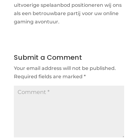
uitvoerige spelaanbod positioneren wij ons
als een betrouwbare partij voor uw online
gaming avontuur.
Submit a Comment
Your email address will not be published.
Required fields are marked
*