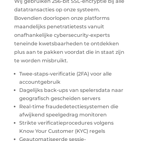
Wij gebruiken 256-bit SSL-encryptie bij alle
datatransacties op onze systeem.
Bovendien doorlopen onze platforms
maandelijks penetratietests vanuit
onafhankelijke cybersecurity-experts
teneinde kwetsbaarheden te ontdekken
plus aan te pakken voordat die in staat zijn
te worden misbruikt.
Twee-staps-verificatie (2FA) voor alle
accountgebruik
Dagelijks back-ups van spelersdata naar
geografisch gescheiden servers
Real-time fraudedetectiesystemen die
afwijkend speelgedrag monitoren
Strikte verificatieprocedures volgens
Know Your Customer (KYC) regels
Geautomatiseerde sessie-