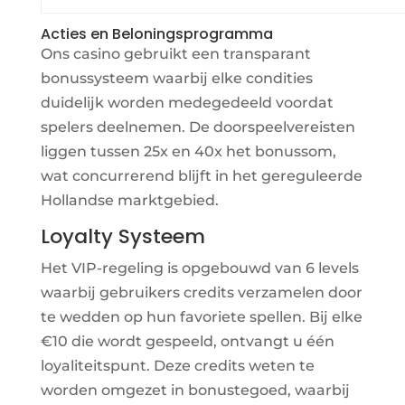
Acties en Beloningsprogramma
Ons casino gebruikt een transparant
bonussysteem waarbij elke condities
duidelijk worden medegedeeld voordat
spelers deelnemen. De doorspeelvereisten
liggen tussen 25x en 40x het bonussom,
wat concurrerend blijft in het gereguleerde
Hollandse marktgebied.
Loyalty Systeem
Het VIP-regeling is opgebouwd van 6 levels
waarbij gebruikers credits verzamelen door
te wedden op hun favoriete spellen. Bij elke
€10 die wordt gespeeld, ontvangt u één
loyaliteitspunt. Deze credits weten te
worden omgezet in bonustegoed, waarbij