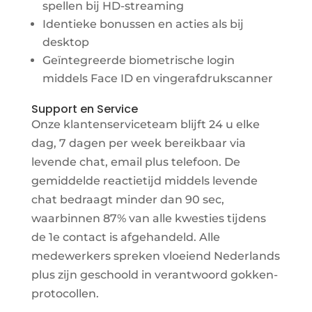
spellen bij HD-streaming
Identieke bonussen en acties als bij
desktop
Geïntegreerde biometrische login
middels Face ID en vingerafdrukscanner
Support en Service
Onze klantenserviceteam blijft 24 u elke
dag, 7 dagen per week bereikbaar via
levende chat, email plus telefoon. De
gemiddelde reactietijd middels levende
chat bedraagt minder dan 90 sec,
waarbinnen 87% van alle kwesties tijdens
de 1e contact is afgehandeld. Alle
medewerkers spreken vloeiend Nederlands
plus zijn geschoold in verantwoord gokken-
protocollen.