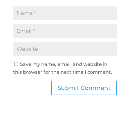
Save my name, email, and website in
this browser for the next time I comment.