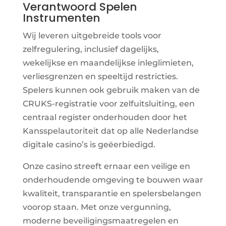
Verantwoord Spelen
Instrumenten
Wij leveren uitgebreide tools voor
zelfregulering, inclusief dagelijks,
wekelijkse en maandelijkse inleglimieten,
verliesgrenzen en speeltijd restricties.
Spelers kunnen ook gebruik maken van de
CRUKS-registratie voor zelfuitsluiting, een
centraal register onderhouden door het
Kansspelautoriteit dat op alle Nederlandse
digitale casino’s is geëerbiedigd.
Onze casino streeft ernaar een veilige en
onderhoudende omgeving te bouwen waar
kwaliteit, transparantie en spelersbelangen
voorop staan. Met onze vergunning,
moderne beveiligingsmaatregelen en