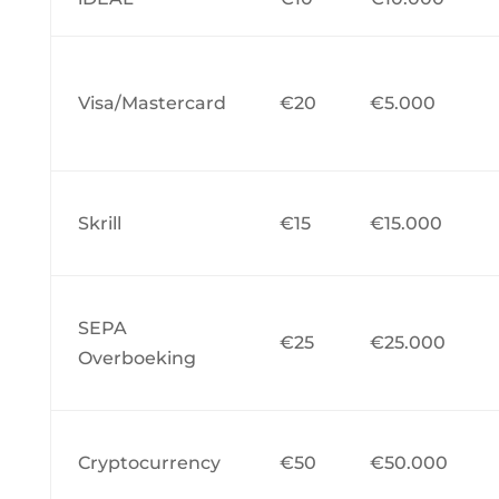
Visa/Mastercard
€20
€5.000
Skrill
€15
€15.000
SEPA
€25
€25.000
Overboeking
Cryptocurrency
€50
€50.000