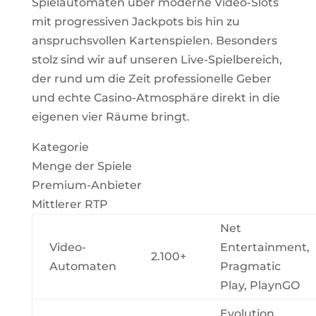
Spielautomaten über moderne Video-Slots
mit progressiven Jackpots bis hin zu
anspruchsvollen Kartenspielen. Besonders
stolz sind wir auf unseren Live-Spielbereich,
der rund um die Zeit professionelle Geber
und echte Casino-Atmosphäre direkt in die
eigenen vier Räume bringt.
Kategorie
Menge der Spiele
Premium-Anbieter
Mittlerer RTP
Net
Video-
Entertainment,
2.100+
Automaten
Pragmatic
Play, PlaynGO
Evolution