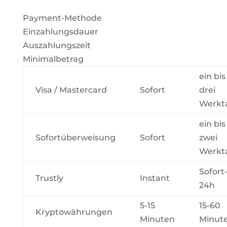
Payment-Methode
Einzahlungsdauer
Auszahlungszeit
Minimalbetrag
ein bis
Visa / Mastercard
Sofort
drei
Werkt
ein bis
Sofortüberweisung
Sofort
zwei
Werkt
Sofort
Trustly
Instant
24h
5-15
15-60
Kryptowährungen
Minuten
Minut