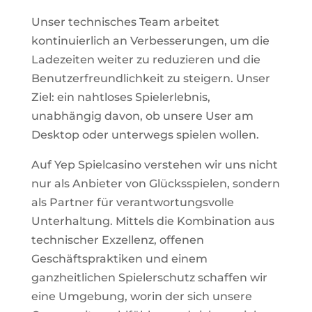
Unser technisches Team arbeitet
kontinuierlich an Verbesserungen, um die
Ladezeiten weiter zu reduzieren und die
Benutzerfreundlichkeit zu steigern. Unser
Ziel: ein nahtloses Spielerlebnis,
unabhängig davon, ob unsere User am
Desktop oder unterwegs spielen wollen.
Auf Yep Spielcasino verstehen wir uns nicht
nur als Anbieter von Glücksspielen, sondern
als Partner für verantwortungsvolle
Unterhaltung. Mittels die Kombination aus
technischer Exzellenz, offenen
Geschäftspraktiken und einem
ganzheitlichen Spielerschutz schaffen wir
eine Umgebung, worin der sich unsere