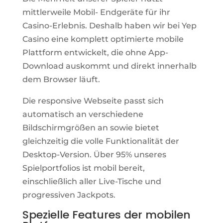
mittlerweile Mobil- Endgeräte für ihr
Casino-Erlebnis. Deshalb haben wir bei Yep
Casino eine komplett optimierte mobile
Plattform entwickelt, die ohne App-
Download auskommt und direkt innerhalb
dem Browser läuft.
Die responsive Webseite passt sich
automatisch an verschiedene
Bildschirmgrößen an sowie bietet
gleichzeitig die volle Funktionalität der
Desktop-Version. Über 95% unseres
Spielportfolios ist mobil bereit,
einschließlich aller Live-Tische und
progressiven Jackpots.
Spezielle Features der mobilen