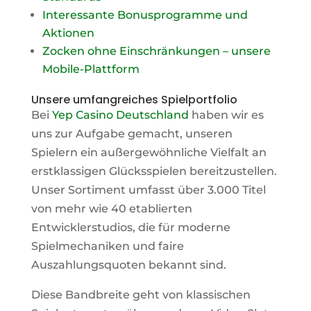
Interessante Bonusprogramme und
Aktionen
Zocken ohne Einschränkungen – unsere
Mobile-Plattform
Unsere umfangreiches Spielportfolio
Bei
Yep Casino Deutschland
haben wir es
uns zur Aufgabe gemacht, unseren
Spielern ein außergewöhnliche Vielfalt an
erstklassigen Glücksspielen bereitzustellen.
Unser Sortiment umfasst über 3.000 Titel
von mehr wie 40 etablierten
Entwicklerstudios, die für moderne
Spielmechaniken und faire
Auszahlungsquoten bekannt sind.
Diese Bandbreite geht von klassischen