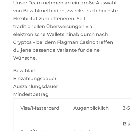
Unser Team nehmen an ein große Auswahl
von Bezahlmethoden, zwecks euch höchste
Flexibilität zum offerieren. Seit
traditionellen Überweisungen via
elektronische Wallets hinab durch nach
Cryptos – bei dem Flagman Casino treffen
du jene passende Variante für deine
Wünsche.
Bezahlart
Einzahlungsdauer
Auszahlungsdauer
Mindestbetrag
Visa/Mastercard
Augenblicklich
3-5
Bis