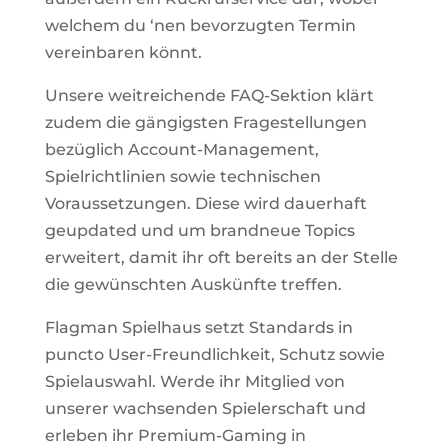
welchem du ‘nen bevorzugten Termin
vereinbaren könnt.
Unsere weitreichende FAQ-Sektion klärt
zudem die gängigsten Fragestellungen
bezüglich Account-Management,
Spielrichtlinien sowie technischen
Voraussetzungen. Diese wird dauerhaft
geupdated und um brandneue Topics
erweitert, damit ihr oft bereits an der Stelle
die gewünschten Auskünfte treffen.
Flagman Spielhaus setzt Standards in
puncto User-Freundlichkeit, Schutz sowie
Spielauswahl. Werde ihr Mitglied von
unserer wachsenden Spielerschaft und
erleben ihr Premium-Gaming in