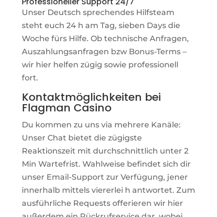
Professioneller Support 24/7
Unser Deutsch sprechendes Hilfsteam
steht euch 24 h am Tag, sieben Days die
Woche fürs Hilfe. Ob technische Anfragen,
Auszahlungsanfragen bzw Bonus-Terms –
wir hier helfen zügig sowie professionell
fort.
Kontaktmöglichkeiten bei
Flagman Casino
Du kommen zu uns via mehrere Kanäle:
Unser Chat bietet die zügigste
Reaktionszeit mit durchschnittlich unter 2
Min Wartefrist. Wahlweise befindet sich dir
unser Email-Support zur Verfügung, jener
innerhalb mittels viererlei h antwortet. Zum
ausführliche Requests offerieren wir hier
außerdem ein Rückrufservice dar, wobei