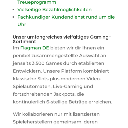
Treueprogramm
Vielseitige Bezahlmöglichkeiten
Fachkundiger Kundendienst rund um die
Uhr
Unser umfangreiches vielfältiges Gaming-
Sortiment
Im
Flagman DE
bieten wir dir Ihnen ein
penibel zusammengestellte Auswahl an
jenseits 3.500 Games durch etablierten
Entwicklern. Unsere Platform kombiniert
klassische Slots plus modernen Video-
Spielautomaten, Live-Gaming und
fortschreitenden Jackpots, die
kontinuierlich 6-stellige Beträge erreichen.
Wir kollaborieren nur mit lizenzierten
Spieleherstellern gemeinsam, deren