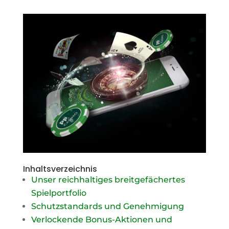
Inhaltsverzeichnis
Unser reichhaltiges breitgefächertes
Spielportfolio
Schutzstandards und Genehmigung
Verlockende Bonus-Aktionen und