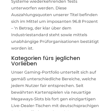
Systeme wiederkehrenden Tests
unterworfen werden. Diese
Auszahlungsquoten unserer Titel befinden
sich im Mittel um imposanten 96.8 Prozent
– ‘n Betrag, der klar über dem
Industriestandard steht sowie mittels
unabhängige Prüforganisationen bestätigt
worden ist.
Kategorien fürs jeglichen
Vorlieben
Unser Gaming-Portfolio unterteilt sich auf
gemäß unterschiedliche Bereiche, welche
jedem Nutzer fair entsprechen. Seit
bewährten Kartenspielen via neuartige
Megaways-Slots bis fort gen einzigartigen
Live-Dealer-Tischen mit deutschsprachigen