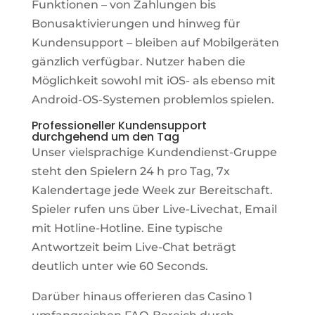
Funktionen – von Zahlungen bis
Bonusaktivierungen und hinweg für
Kundensupport – bleiben auf Mobilgeräten
gänzlich verfügbar. Nutzer haben die
Möglichkeit sowohl mit iOS- als ebenso mit
Android-OS-Systemen problemlos spielen.
Professioneller Kundensupport
durchgehend um den Tag
Unser vielsprachige Kundendienst-Gruppe
steht den Spielern 24 h pro Tag, 7x
Kalendertage jede Week zur Bereitschaft.
Spieler rufen uns über Live-Livechat, Email
mit Hotline-Hotline. Eine typische
Antwortzeit beim Live-Chat beträgt
deutlich unter wie 60 Seconds.
Darüber hinaus offerieren das Casino 1