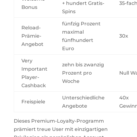
+ hundert Gratis-
35-fac
Bonus
Spins
fünfzig Prozent
Reload-
maximal
Prämie-
30x
fünfhundert
Angebot
Euro
Very
zehn bis zwanzig
Important
Prozent pro
Null W
Player-
Woche
Cashback
Unterschiedliche
40x
Freispiele
Angebote
Gewin
Dieses Premium-Loyalty-Programm
prämiert treue User mit einzigartigen