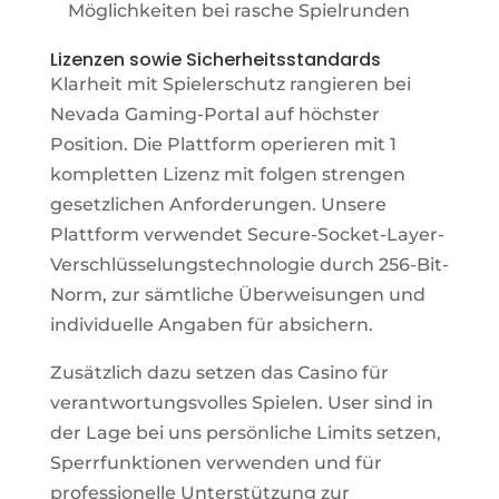
Möglichkeiten bei rasche Spielrunden
Lizenzen sowie Sicherheitsstandards
Klarheit mit Spielerschutz rangieren bei
Nevada Gaming-Portal auf höchster
Position. Die Plattform operieren mit 1
kompletten Lizenz mit folgen strengen
gesetzlichen Anforderungen. Unsere
Plattform verwendet Secure-Socket-Layer-
Verschlüsselungstechnologie durch 256-Bit-
Norm, zur sämtliche Überweisungen und
individuelle Angaben für absichern.
Zusätzlich dazu setzen das Casino für
verantwortungsvolles Spielen. User sind in
der Lage bei uns persönliche Limits setzen,
Sperrfunktionen verwenden und für
professionelle Unterstützung zur