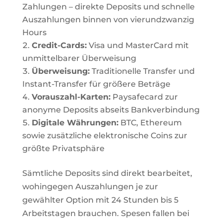
Zahlungen – direkte Deposits und schnelle
Auszahlungen binnen von vierundzwanzig
Hours
Credit-Cards:
Visa und MasterCard mit
unmittelbarer Überweisung
Überweisung:
Traditionelle Transfer und
Instant-Transfer für größere Beträge
Vorauszahl-Karten:
Paysafecard zur
anonyme Deposits abseits Bankverbindung
Digitale Währungen:
BTC, Ethereum
sowie zusätzliche elektronische Coins zur
größte Privatsphäre
Sämtliche Deposits sind direkt bearbeitet,
wohingegen Auszahlungen je zur
gewählter Option mit 24 Stunden bis 5
Arbeitstagen brauchen. Spesen fallen bei