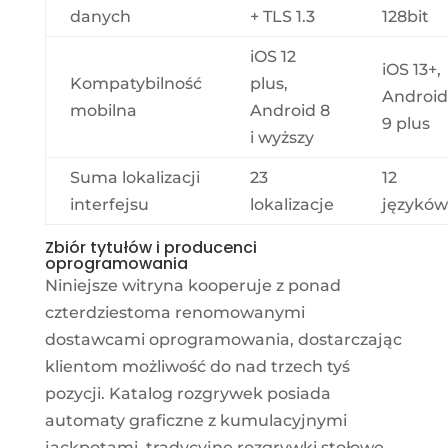
danych
+ TLS 1.3
128bit
iOS 12
iOS 13+,
Kompatybilność
plus,
Android
mobilna
Android 8
9 plus
i wyższy
Suma lokalizacji
23
12
interfejsu
lokalizacje
języków
Zbiór tytułów i producenci
oprogramowania
Niniejsze witryna kooperuje z ponad
czterdziestoma renomowanymi
dostawcami oprogramowania, dostarczając
klientom możliwość do nad trzech tyś
pozycji. Katalog rozgrywek posiada
automaty graficzne z kumulacyjnymi
jackpotami, tradycyjne rozgrywki stołowe,