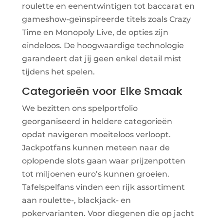
roulette en eenentwintigen tot baccarat en
gameshow-geïnspireerde titels zoals Crazy
Time en Monopoly Live, de opties zijn
eindeloos. De hoogwaardige technologie
garandeert dat jij geen enkel detail mist
tijdens het spelen.
Categorieën voor Elke Smaak
We bezitten ons spelportfolio
georganiseerd in heldere categorieën
opdat navigeren moeiteloos verloopt.
Jackpotfans kunnen meteen naar de
oplopende slots gaan waar prijzenpotten
tot miljoenen euro’s kunnen groeien.
Tafelspelfans vinden een rijk assortiment
aan roulette-, blackjack- en
pokervarianten. Voor diegenen die op jacht