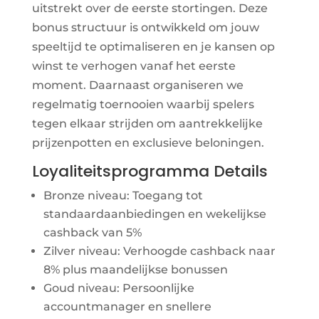
uitstrekt over de eerste stortingen. Deze
bonus structuur is ontwikkeld om jouw
speeltijd te optimaliseren en je kansen op
winst te verhogen vanaf het eerste
moment. Daarnaast organiseren we
regelmatig toernooien waarbij spelers
tegen elkaar strijden om aantrekkelijke
prijzenpotten en exclusieve beloningen.
Loyaliteitsprogramma Details
Bronze niveau: Toegang tot
standaardaanbiedingen en wekelijkse
cashback van 5%
Zilver niveau: Verhoogde cashback naar
8% plus maandelijkse bonussen
Goud niveau: Persoonlijke
accountmanager en snellere