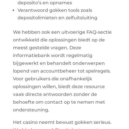
deposito’s en opnames
Verantwoord gokken tools zoals
depositolimieten en zelfuitsluiting
We hebben ook een uitvoerige FAQ-sectie
ontwikkeld die oplossingen biedt op de
meest gestelde vragen. Deze
informatiebank wordt regelmatig
bijgewerkt en behandelt onderwerpen
lopend van accountbeheer tot spelregels.
Voor gebruikers die onafhankelijk
oplossingen willen, biedt deze resource
vaak directe antwoorden zonder de
behoefte om contact op te nemen met
ondersteuning.
Het casino neemt bewust gokken serieus.