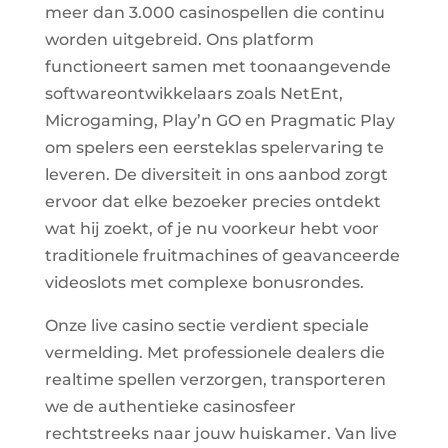
meer dan 3.000 casinospellen die continu
worden uitgebreid. Ons platform
functioneert samen met toonaangevende
softwareontwikkelaars zoals NetEnt,
Microgaming, Play’n GO en Pragmatic Play
om spelers een eersteklas spelervaring te
leveren. De diversiteit in ons aanbod zorgt
ervoor dat elke bezoeker precies ontdekt
wat hij zoekt, of je nu voorkeur hebt voor
traditionele fruitmachines of geavanceerde
videoslots met complexe bonusrondes.
Onze live casino sectie verdient speciale
vermelding. Met professionele dealers die
realtime spellen verzorgen, transporteren
we de authentieke casinosfeer
rechtstreeks naar jouw huiskamer. Van live