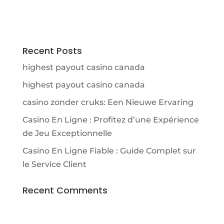
Recent Posts
highest payout casino canada
highest payout casino canada
casino zonder cruks: Een Nieuwe Ervaring
Casino En Ligne : Profitez d’une Expérience
de Jeu Exceptionnelle
Casino En Ligne Fiable : Guide Complet sur
le Service Client
Recent Comments