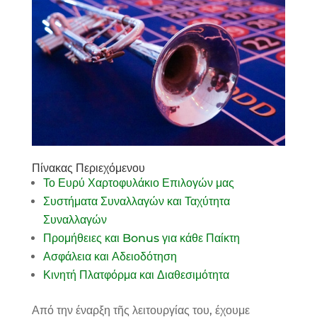
Πίνακας Περιεχόμενου
Το Ευρύ Χαρτοφυλάκιο Επιλογών μας
Συστήματα Συναλλαγών και Ταχύτητα
Συναλλαγών
Προμήθειες και Bonus για κάθε Παίκτη
Ασφάλεια και Αδειοδότηση
Κινητή Πλατφόρμα και Διαθεσιμότητα
Από την έναρξη τῆς λειτουργίας του, έχουμε