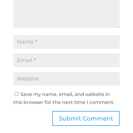
Save my name, email, and website in
this browser for the next time I comment.