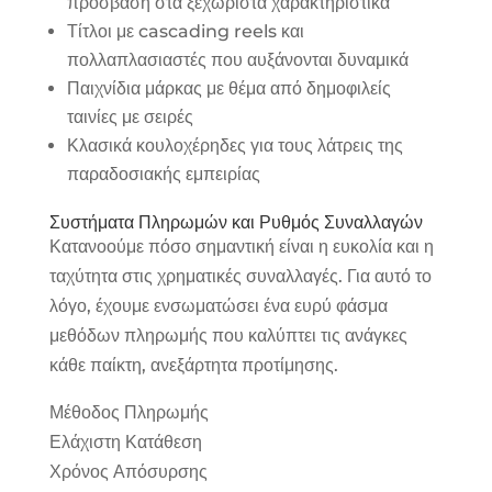
πρόσβαση στα ξεχωριστά χαρακτηριστικά
Τίτλοι με cascading reels και
πολλαπλασιαστές που αυξάνονται δυναμικά
Παιχνίδια μάρκας με θέμα από δημοφιλείς
ταινίες με σειρές
Κλασικά κουλοχέρηδες για τους λάτρεις της
παραδοσιακής εμπειρίας
Συστήματα Πληρωμών και Ρυθμός Συναλλαγών
Κατανοούμε πόσο σημαντική είναι η ευκολία και η
ταχύτητα στις χρηματικές συναλλαγές. Για αυτό το
λόγο, έχουμε ενσωματώσει ένα ευρύ φάσμα
μεθόδων πληρωμής που καλύπτει τις ανάγκες
κάθε παίκτη, ανεξάρτητα προτίμησης.
Μέθοδος Πληρωμής
Ελάχιστη Κατάθεση
Χρόνος Απόσυρσης