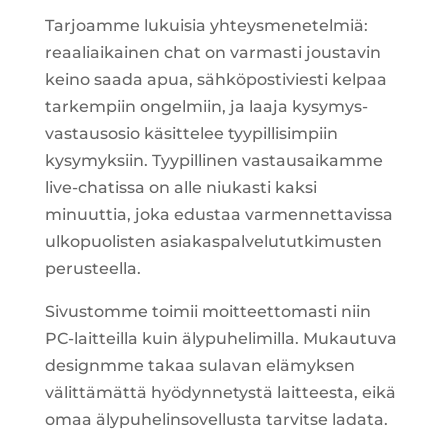
Tarjoamme lukuisia yhteysmenetelmiä:
reaaliaikainen chat on varmasti joustavin
keino saada apua, sähköpostiviesti kelpaa
tarkempiin ongelmiin, ja laaja kysymys-
vastausosio käsittelee tyypillisimpiin
kysymyksiin. Tyypillinen vastausaikamme
live-chatissa on alle niukasti kaksi
minuuttia, joka edustaa varmennettavissa
ulkopuolisten asiakaspalvelututkimusten
perusteella.
Sivustomme toimii moitteettomasti niin
PC-laitteilla kuin älypuhelimilla. Mukautuva
designmme takaa sulavan elämyksen
välittämättä hyödynnetystä laitteesta, eikä
omaa älypuhelinsovellusta tarvitse ladata.