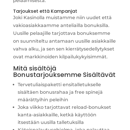
pelaamisesta.
Tarjoukset että Kampanjat
Joki Kasinolla muistamme niin uudet että
vakioasiakkaamme anteliailla bonuksilla.
Uusille pelaajille tarjottava bonuksemme
on suunniteltu antamaan uusille asiakkaille
vahva alku, ja sen sen kierrätysedellytykset
ovat markkinoiden kilpailukykyisimmät.
Mitä sisältöjä
Bonustarjouksemme Sisältävät
Tervetuliaispaketti ensitalletukselle
sisältäen bonusrahaa ja free spinejä
määrättyihin peleihin
Joka viikko tarjottavat reload-bonukset
kanta-asiakkaille, ketkä käyttöön
itsestään uusilla talletuksilla
Käteispalautusohjelma, joka palauttaa