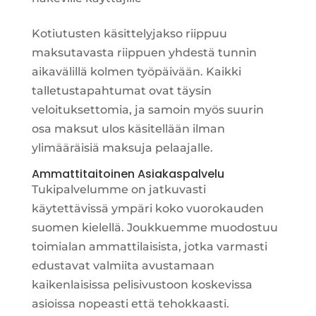
Kotiutusten käsittelyjakso riippuu
maksutavasta riippuen yhdestä tunnin
aikavälillä kolmen työpäivään. Kaikki
talletustapahtumat ovat täysin
veloituksettomia, ja samoin myös suurin
osa maksut ulos käsitellään ilman
ylimääräisiä maksuja pelaajalle.
Ammattitaitoinen Asiakaspalvelu
Tukipalvelumme on jatkuvasti
käytettävissä ympäri koko vuorokauden
suomen kielellä. Joukkuemme muodostuu
toimialan ammattilaisista, jotka varmasti
edustavat valmiita avustamaan
kaikenlaisissa pelisivustoon koskevissa
asioissa nopeasti että tehokkaasti.