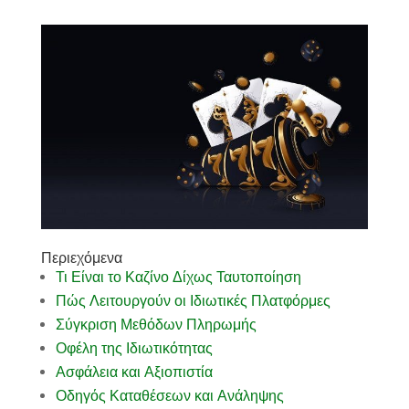
Περιεχόμενα
Τι Είναι το Καζίνο Δίχως Ταυτοποίηση
Πώς Λειτουργούν οι Ιδιωτικές Πλατφόρμες
Σύγκριση Μεθόδων Πληρωμής
Οφέλη της Ιδιωτικότητας
Ασφάλεια και Αξιοπιστία
Οδηγός Καταθέσεων και Ανάληψης