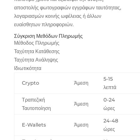
αποστολής φωτογραφιών εγγράφων ταυτότητας,
λογαριασμών κοινής ωφέλειας ή άλλων
ευαίσθητων πληροφοριών.
Σύγκριση Μεθόδων Πληρωμής
Μέθοδος Πληρωμής
Ταχύτητα Κατάθεσης
Ταχύτητα Ανάληψης
Ιδιωτικότητα
5-15
Crypto
Άμεση
λεπτά
Τραπεζική
0-24
Άμεση
Ταυτοποίηση
ώρες
24-48
E-Wallets
Άμεση
ώρες