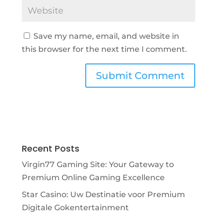
Save my name, email, and website in
this browser for the next time I comment.
Recent Posts
Virgin77 Gaming Site: Your Gateway to
Premium Online Gaming Excellence
Star Casino: Uw Destinatie voor Premium
Digitale Gokentertainment