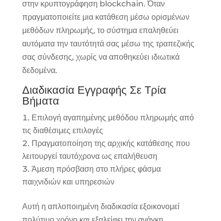
στην κρυπτογράφηση blockchain. Όταν
πραγματοποιείτε μια κατάθεση μέσω ορισμένων
μεθόδων πληρωμής, το σύστημα επαληθεύει
αυτόματα την ταυτότητά σας μέσω της τραπεζικής
σας σύνδεσης, χωρίς να αποθηκεύει ιδιωτικά
δεδομένα.
Διαδικασία Εγγραφής Σε Τρία
Βήματα
Επιλογή αγαπημένης μεθόδου πληρωμής από
τις διαθέσιμες επιλογές
Πραγματοποίηση της αρχικής κατάθεσης που
λειτουργεί ταυτόχρονα ως επαλήθευση
Άμεση πρόσβαση στο πλήρες φάσμα
παιχνιδιών και υπηρεσιών
Αυτή η απλοποιημένη διαδικασία εξοικονομεί
πολύτιμο χρόνο και εξαλείφει την ανάγκη