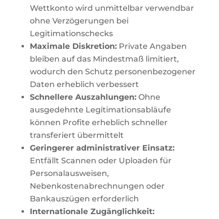
Wettkonto wird unmittelbar verwendbar
ohne Verzögerungen bei
Legitimationschecks
Maximale Diskretion:
Private Angaben
bleiben auf das Mindestmaß limitiert,
wodurch den Schutz personenbezogener
Daten erheblich verbessert
Schnellere Auszahlungen:
Ohne
ausgedehnte Legitimationsabläufe
können Profite erheblich schneller
transferiert übermittelt
Geringerer administrativer Einsatz:
Entfällt Scannen oder Uploaden für
Personalausweisen,
Nebenkostenabrechnungen oder
Bankauszügen erforderlich
Internationale Zugänglichkeit: