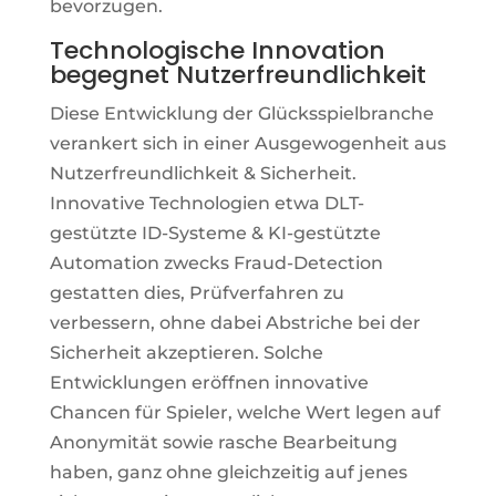
bevorzugen.
Technologische Innovation
begegnet Nutzerfreundlichkeit
Diese Entwicklung der Glücksspielbranche
verankert sich in einer Ausgewogenheit aus
Nutzerfreundlichkeit & Sicherheit.
Innovative Technologien etwa DLT-
gestützte ID-Systeme & KI-gestützte
Automation zwecks Fraud-Detection
gestatten dies, Prüfverfahren zu
verbessern, ohne dabei Abstriche bei der
Sicherheit akzeptieren. Solche
Entwicklungen eröffnen innovative
Chancen für Spieler, welche Wert legen auf
Anonymität sowie rasche Bearbeitung
haben, ganz ohne gleichzeitig auf jenes