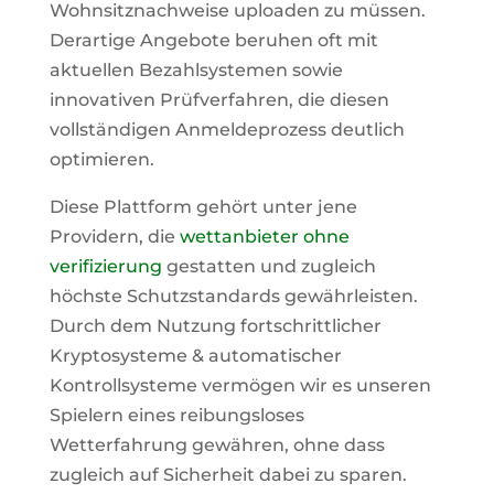
Wohnsitznachweise uploaden zu müssen.
Derartige Angebote beruhen oft mit
aktuellen Bezahlsystemen sowie
innovativen Prüfverfahren, die diesen
vollständigen Anmeldeprozess deutlich
optimieren.
Diese Plattform gehört unter jene
Providern, die
wettanbieter ohne
verifizierung
gestatten und zugleich
höchste Schutzstandards gewährleisten.
Durch dem Nutzung fortschrittlicher
Kryptosysteme & automatischer
Kontrollsysteme vermögen wir es unseren
Spielern eines reibungsloses
Wetterfahrung gewähren, ohne dass
zugleich auf Sicherheit dabei zu sparen.