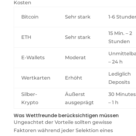
Kosten
Bitcoin
Sehr stark
1-6 Stunde
15 Min. – 2
ETH
Sehr stark
Stunden
Unmittelb
E-Wallets
Moderat
– 24 h
Lediglich
Wertkarten
Erhöht
Deposits
Silber-
Äußerst
30 Minutes
Krypto
ausgeprägt
– 1 h
Was Wettfreunde berücksichtigen müssen
Ungeachtet der Vorteile sollten gewisse
Faktoren während jeder Selektion eines