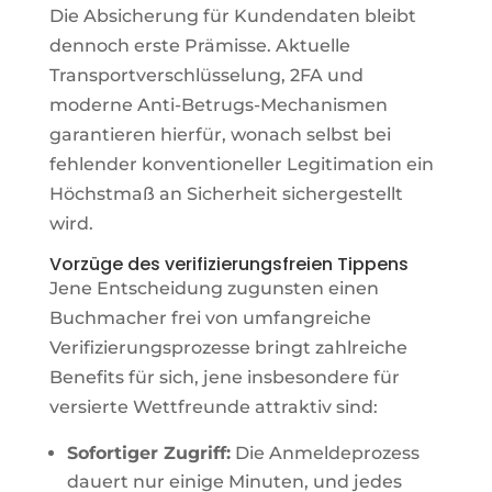
Die Absicherung für Kundendaten bleibt
dennoch erste Prämisse. Aktuelle
Transportverschlüsselung, 2FA und
moderne Anti-Betrugs-Mechanismen
garantieren hierfür, wonach selbst bei
fehlender konventioneller Legitimation ein
Höchstmaß an Sicherheit sichergestellt
wird.
Vorzüge des verifizierungsfreien Tippens
Jene Entscheidung zugunsten einen
Buchmacher frei von umfangreiche
Verifizierungsprozesse bringt zahlreiche
Benefits für sich, jene insbesondere für
versierte Wettfreunde attraktiv sind:
Sofortiger Zugriff:
Die Anmeldeprozess
dauert nur einige Minuten, und jedes