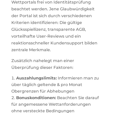
Wettportals frei von Identitätsprüfung
beachtet werden. Jene Glaubwürdigkeit
der Portal ist sich durch verschiedenen
Kriterien identifizieren: Die gültige
Glücksspiellizenz, transparente AGB,
vorteilhafte User-Reviews und ein
reaktionsschneller Kundensupport bilden
zentrale Merkmale.
Zusätzlich nahelegt man einer
Überprüfung dieser Faktoren:
Auszahlungslimits:
Informieren man zu
über täglich geltende & pro Monat
Obergrenzen für Abhebungen
Bonuskonditionen:
Beachten Sie darauf
für angemessene Wettanforderungen
ohne versteckte Bedingungen