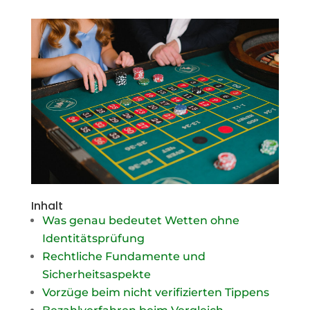
Inhalt
Was genau bedeutet Wetten ohne
Identitätsprüfung
Rechtliche Fundamente und
Sicherheitsaspekte
Vorzüge beim nicht verifizierten Tippens