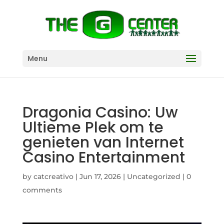
Menu
Dragonia Casino: Uw
Ultieme Plek om te
genieten van Internet
Casino Entertainment
by
catcreativo
|
Jun 17, 2026
|
Uncategorized
|
0
comments