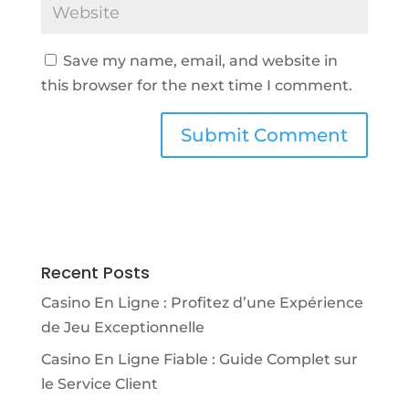
Save my name, email, and website in
this browser for the next time I comment.
Recent Posts
Casino En Ligne : Profitez d’une Expérience
de Jeu Exceptionnelle
Casino En Ligne Fiable : Guide Complet sur
le Service Client