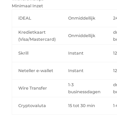
Minimaal Inzet
iDEAL
Onmiddellijk
2
Kredietkaart
dr
Onmiddellijk
(Visa/Mastercard)
b
Skrill
Instant
1
Neteller e-wallet
Instant
1
1-3
d
Wire Transfer
businessdagen
b
Cryptovaluta
15 tot 30 min
1