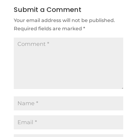
Submit a Comment
Your email address will not be published.
Required fields are marked
*