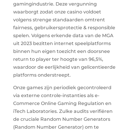
gamingindustrie. Deze vergunning
waarborgt zodat onze casino voldoet
volgens strenge standaarden omtrent
fairness, gebruikersprotectie & responsible
spelen. Volgens erkende data van de MGA
uit 2023 bezitten internet speelplatforms
binnen hun eigen toezicht een doorsnee
return to player ter hoogte van 96,5%,
waardoor de eerlijkheid van gelicentieerde
platforms onderstreept.
Onze games zijn periodiek gecontroleerd
via externe controle-instanties als e-
Commerce Online Gaming Regulation en
iTech Laboratories. Zulke audits verifiëren
de cruciale Random Number Generators
(Random Number Generator) om te