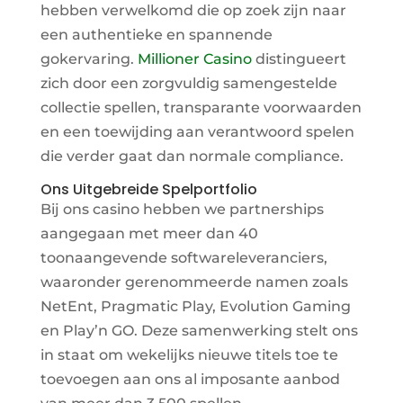
hebben verwelkomd die op zoek zijn naar
een authentieke en spannende
gokervaring.
Millioner Casino
distingueert
zich door een zorgvuldig samengestelde
collectie spellen, transparante voorwaarden
en een toewijding aan verantwoord spelen
die verder gaat dan normale compliance.
Ons Uitgebreide Spelportfolio
Bij ons casino hebben we partnerships
aangegaan met meer dan 40
toonaangevende softwareleveranciers,
waaronder gerenommeerde namen zoals
NetEnt, Pragmatic Play, Evolution Gaming
en Play’n GO. Deze samenwerking stelt ons
in staat om wekelijks nieuwe titels toe te
toevoegen aan ons al imposante aanbod