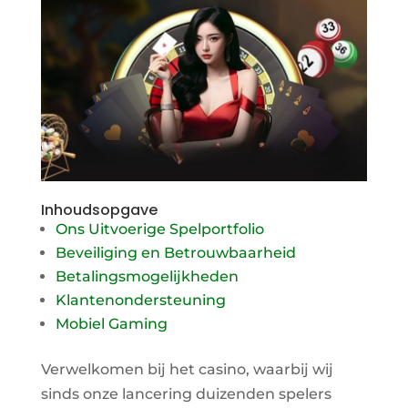
Inhoudsopgave
Ons Uitvoerige Spelportfolio
Beveiliging en Betrouwbaarheid
Betalingsmogelijkheden
Klantenondersteuning
Mobiel Gaming
Verwelkomen bij het casino, waarbij wij
sinds onze lancering duizenden spelers