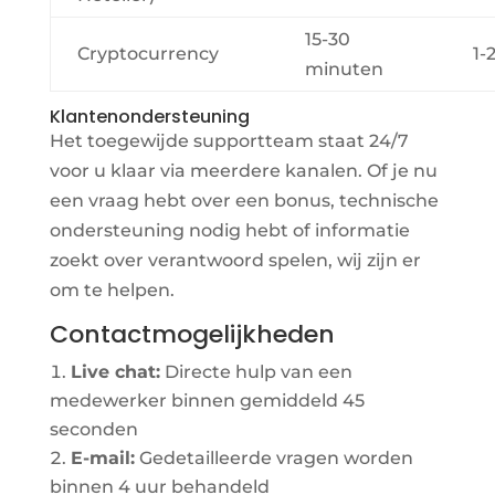
15-30
Cryptocurrency
1-
minuten
Klantenondersteuning
Het toegewijde supportteam staat 24/7
voor u klaar via meerdere kanalen. Of je nu
een vraag hebt over een bonus, technische
ondersteuning nodig hebt of informatie
zoekt over verantwoord spelen, wij zijn er
om te helpen.
Contactmogelijkheden
Live chat:
Directe hulp van een
medewerker binnen gemiddeld 45
seconden
E-mail:
Gedetailleerde vragen worden
binnen 4 uur behandeld