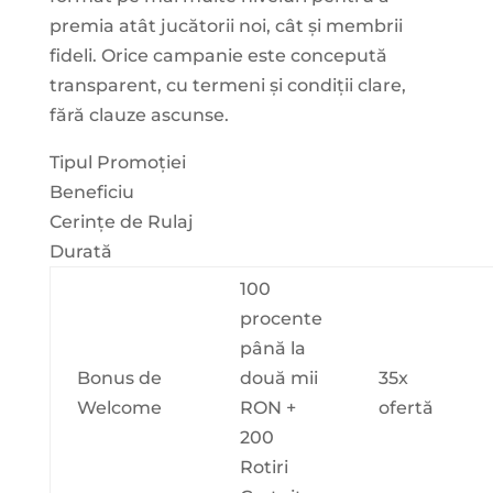
premia atât jucătorii noi, cât și membrii
fideli. Orice campanie este concepută
transparent, cu termeni și condiții clare,
fără clauze ascunse.
Tipul Promoției
Beneficiu
Cerințe de Rulaj
Durată
100
procente
până la
Bonus de
două mii
35x
Welcome
RON +
ofertă
200
Rotiri