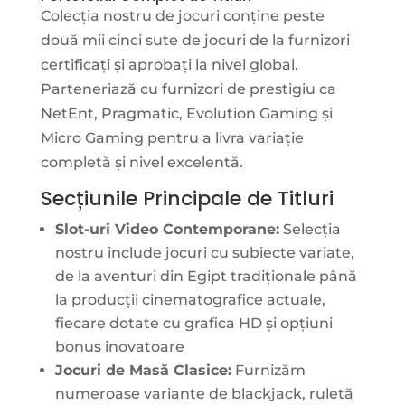
Colecția nostru de jocuri conține peste
două mii cinci sute de jocuri de la furnizori
certificați și aprobați la nivel global.
Parteneriază cu furnizori de prestigiu ca
NetEnt, Pragmatic, Evolution Gaming și
Micro Gaming pentru a livra variație
completă și nivel excelentă.
Secțiunile Principale de Titluri
Slot-uri Video Contemporane:
Selecția
nostru include jocuri cu subiecte variate,
de la aventuri din Egipt tradiționale până
la producții cinematografice actuale,
fiecare dotate cu grafica HD și opțiuni
bonus inovatoare
Jocuri de Masă Clasice:
Furnizăm
numeroase variante de blackjack, ruletă