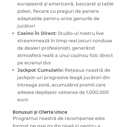
europeană și americană, baccarat și table
poker, fiecare cu praguri de pariere
adaptabile pentru orice genurile de
jucători
Casino În Direct:
Studio-ul nostru live
streammează în timp real jocuri conduse
de dealeri profesioniști, generând
atmosfera reală a unui cazinou fizic direct
pe ecranul dvs
Jackpot Cumulativ:
Rețeaua noastră de
jackpot-uri progresive leagă jucători din
întreaga zonă, acumulând premii care
adesea depășesc valoarea de 1,000,000
euro
Bonusuri și Oferte Unice
Programul noastră de recompense este
format pe mai multe niveluri pentru a