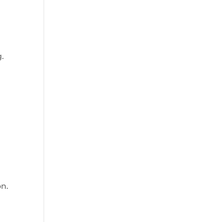
.
on.