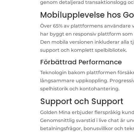
genom detaljerad transaktionslogg och 
Mobilupplevelse hos G
Över 65% av plattformens användare v
har byggt en responsiv plattform som
Den mobila versionen inkluderar alla t
support och komplett spelbibliotek.
Förbättrad Performance
Teknologin bakom plattformen försäkr
långsammare uppkoppling. Progressiva W
spelhistorik och kontohantering.
Support och Support
Golden Mina erbjuder flerspråkig kundt
Genomsnittlig svarstid i live chat är 
betalningsfrågor, bonusvillkor och te