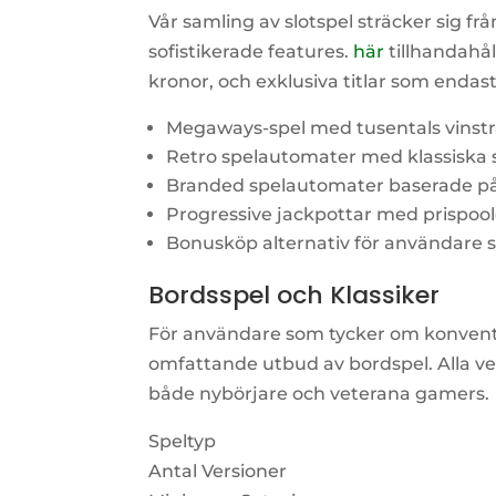
Vår samling av slotspel sträcker sig fr
sofistikerade features.
här
tillhandahå
kronor, och exklusiva titlar som endast
Megaways-spel med tusentals vinstr
Retro spelautomater med klassiska
Branded spelautomater baserade på 
Progressive jackpottar med prispoo
Bonusköp alternativ för användare s
Bordsspel och Klassiker
För användare som tycker om konventio
omfattande utbud av bordspel. Alla ve
både nybörjare och veterana gamers.
Speltyp
Antal Versioner