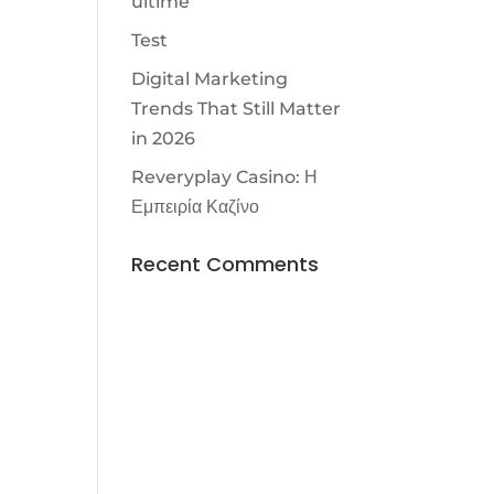
ultime
Test
Digital Marketing
Trends That Still Matter
in 2026
Reveryplay Casino: Η
Εμπειρία Καζίνο
Recent Comments