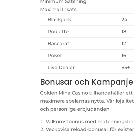
Minimum Satsning
Maximal Insats
Blackjack
24
Roulette
18
Baccarat
12
Poker
16
Live Dealer
85+
Bonusar och Kampanje
Golden Mina Casino tillhandahåller et
maximera spelarnas nytta. Vår lojali
och personliga erbjudanden.
Välkomstbonus med matchningsbonus 
Veckovisa reload-bonusar för exis