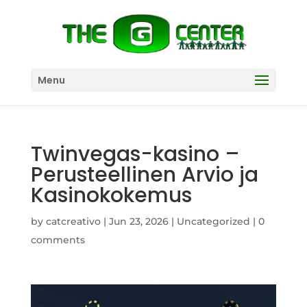
Menu
Twinvegas-kasino –
Perusteellinen Arvio ja
Kasinokokemus
by
catcreativo
|
Jun 23, 2026
|
Uncategorized
|
0
comments