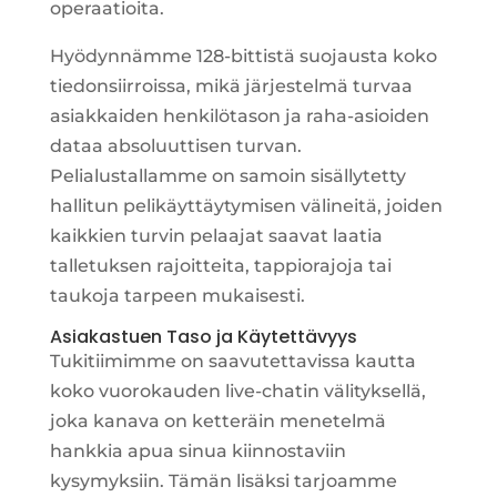
operaatioita.
Hyödynnämme 128-bittistä suojausta koko
tiedonsiirroissa, mikä järjestelmä turvaa
asiakkaiden henkilötason ja raha-asioiden
dataa absoluuttisen turvan.
Pelialustallamme on samoin sisällytetty
hallitun pelikäyttäytymisen välineitä, joiden
kaikkien turvin pelaajat saavat laatia
talletuksen rajoitteita, tappiorajoja tai
taukoja tarpeen mukaisesti.
Asiakastuen Taso ja Käytettävyys
Tukitiimimme on saavutettavissa kautta
koko vuorokauden live-chatin välityksellä,
joka kanava on ketteräin menetelmä
hankkia apua sinua kiinnostaviin
kysymyksiin. Tämän lisäksi tarjoamme