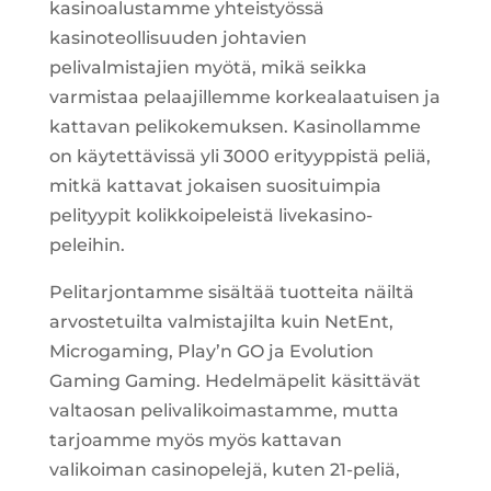
kasinoalustamme yhteistyössä
kasinoteollisuuden johtavien
pelivalmistajien myötä, mikä seikka
varmistaa pelaajillemme korkealaatuisen ja
kattavan pelikokemuksen. Kasinollamme
on käytettävissä yli 3000 erityyppistä peliä,
mitkä kattavat jokaisen suosituimpia
pelityypit kolikkoipeleistä livekasino-
peleihin.
Pelitarjontamme sisältää tuotteita näiltä
arvostetuilta valmistajilta kuin NetEnt,
Microgaming, Play’n GO ja Evolution
Gaming Gaming. Hedelmäpelit käsittävät
valtaosan pelivalikoimastamme, mutta
tarjoamme myös myös kattavan
valikoiman casinopelejä, kuten 21-peliä,