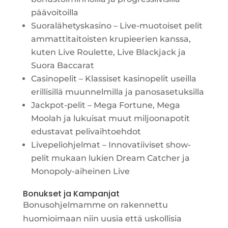
päävoitoilla
Suoralähetyskasino – Live-muotoiset pelit
ammattitaitoisten krupieerien kanssa,
kuten Live Roulette, Live Blackjack ja
Suora Baccarat
Casinopelit – Klassiset kasinopelit useilla
erillisillä muunnelmilla ja panosasetuksilla
Jackpot-pelit – Mega Fortune, Mega
Moolah ja lukuisat muut miljoonapotit
edustavat pelivaihtoehdot
Livepeliohjelmat – Innovatiiviset show-
pelit mukaan lukien Dream Catcher ja
Monopoly-aiheinen Live
Bonukset ja Kampanjat
Bonusohjelmamme on rakennettu
huomioimaan niin uusia että uskollisia