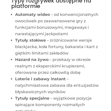
Typy rozgrywek dostępne na
platformie
Automaty wideo
– od konwencjonalnych
owocówek po zaawansowane gry z
funkcjami bonusowymi, megaways i
narastającymi jackpotami
Tytuły stołowe
– zróżnicowane wersje
blackjacka, koła fortuny, bakarata i kart z
giętkim limitami zakładów
Hazard na żywo
– przekazy w okresie
realnym z eksperckimi krupierami,
oferowane przez całkowitą dobę
Loterie i zabawy instant
–
natychmiastowa zabawa dla entuzjastów
błyskawicznych wyników
Tytuły specjalne
– wyjątkowe pozycje
spinające komponenty rozmaitych