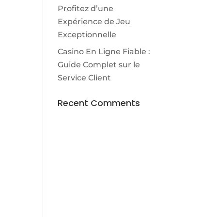
Profitez d’une
Expérience de Jeu
Exceptionnelle
Casino En Ligne Fiable :
Guide Complet sur le
Service Client
Recent Comments