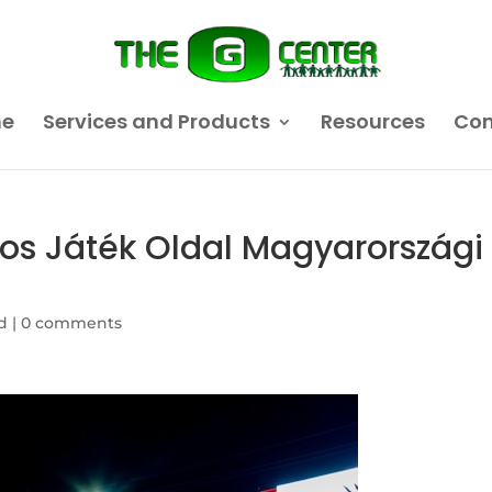
e
Services and Products
Resources
Con
sos Játék Oldal Magyarországi
d
|
0 comments