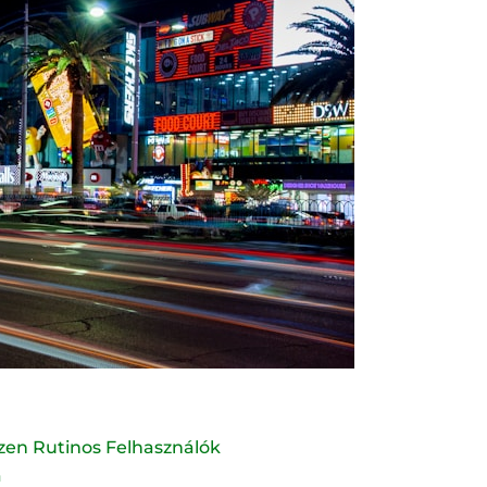
ezen Rutinos Felhasználók
a