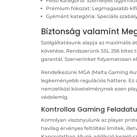
Felső kategória: Személyes ügyintéz
Prémium fokozat: Legmagasabb kifiz
Gyémánt kategória: Speciális szabál
Biztonság valamint Me
Szolgáltatásunk alapja az maximális 
követése. Rendszerünk SSL 256 bites t
garantál. Szerverinket folyamatosan el
Rendelkezünk MGA (Malta Gaming Auth
legkeményebb regulációs háttere. Ez a
nemzetközi követelménynek ezen playe
védelemig.
Kontrollos Gaming Feladat
Komolyan viszonyulunk az player prote
havilag érvényes feltöltési limitek, ill
Kapcsolatban állunk addikció kezelő s