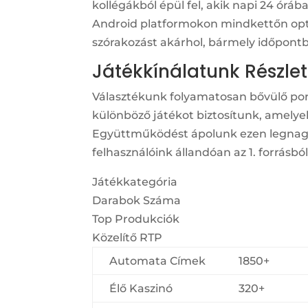
kollégákból épül fel, akik napi 24 órá
Android platformokon mindkettőn opti
szórakozást akárhol, bármely időpont
Játékkínálatunk Részle
Választékunk folyamatosan bővülő por
különböző játékot biztosítunk, amelye
Együttműködést ápolunk ezen legnagy
felhasználóink állandóan az 1. forrásbó
Játékkategória
Darabok Száma
Top Produkciók
Közelítő RTP
Automata Címek
1850+
Élő Kaszinó
320+