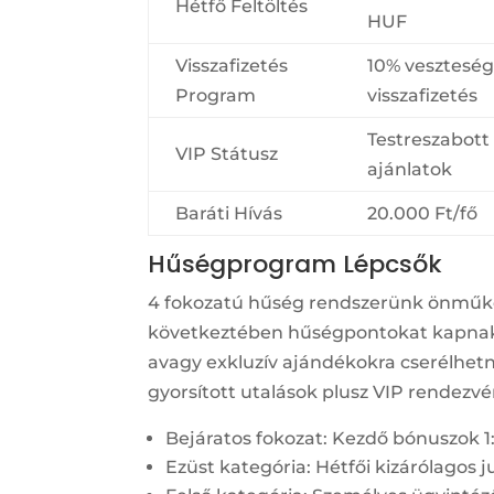
Hétfő Feltöltés
HUF
Visszafizetés
10% vesztesé
Program
visszafizetés
Testreszabott
VIP Státusz
ajánlatok
Baráti Hívás
20.000 Ft/fő
Hűségprogram Lépcsők
4 fokozatú hűség rendszerünk önműköd
következtében hűségpontokat kapnak 
avagy exkluzív ajándékokra cserélhe
gyorsított utalások plusz VIP rendezv
Bejáratos fokozat: Kezdő bónuszok 1
Ezüst kategória: Hétfői kizárólagos 