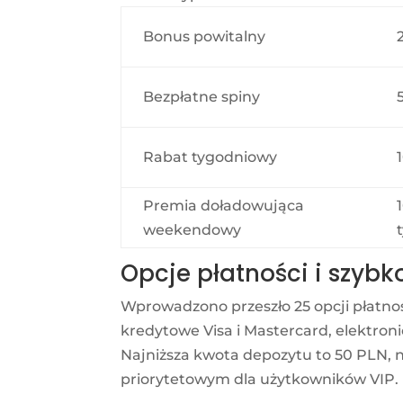
Bonus powitalny
Bezpłatne spiny
Rabat tygodniowy
Premia doładowująca
weekendowy
Opcje płatności i szybk
Wprowadzono przeszło 25 opcji płatnoś
kredytowe Visa i Mastercard, elektron
Najniższa kwota depozytu to 50 PLN, 
priorytetowym dla użytkowników VIP.