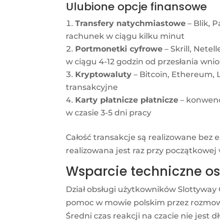
Ulubione opcje finansowe
Transfery natychmiastowe
– Blik, 
rachunek w ciągu kilku minut
Portmonetki cyfrowe
– Skrill, Nete
w ciągu 4-12 godzin od przesłania wni
Kryptowaluty
– Bitcoin, Ethereum, 
transakcyjne
Karty płatnicze płatnicze
– konwencj
w czasie 3-5 dni pracy
Całość transakcje są realizowane bez e
realizowana jest raz przy początkowej 
Wsparcie techniczne os
Dział obsługi użytkowników Slottyway
pomoc w mowie polskim przez rozmowę n
Średni czas reakcji na czacie nie jest d