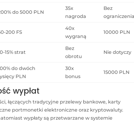
35x
Bez
200% do 5000 PLN
nagroda
ograniczeni
40x
50-200 FS
10000 PLN
wygraną
Bez
10-15% strat
Nie dotyczy
obrotu
100% do dwóch
30x
15000 PLN
tysięcy PLN
bonus
ość wypłat
ci, łączących tradycyjne przelewy bankowe, karty
iczne portmonetki elektroniczne oraz kryptowaluty.
natomiast wypłaty są przetwarzane w systemie