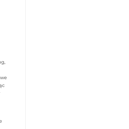
ng,
owe
ąc
y
e