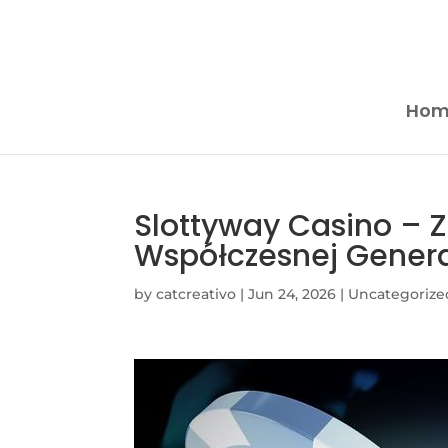
Hom
Slottyway Casino – 
Współczesnej Genera
by
catcreativo
|
Jun 24, 2026
|
Uncategorize