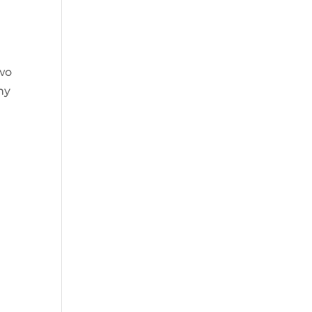
wo
ny