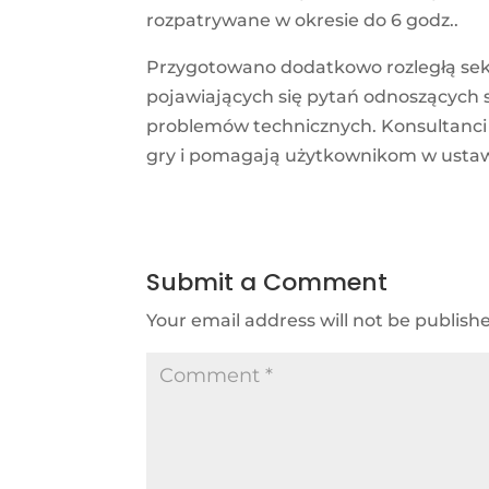
rozpatrywane w okresie do 6 godz..
Przygotowano dodatkowo rozległą sekc
pojawiających się pytań odnoszących si
problemów technicznych. Konsultanci 
gry i pomagają użytkownikom w ustaw
Submit a Comment
Your email address will not be publish