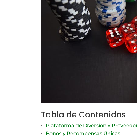
Tabla de Contenidos
Plataforma de Diversión y Proveedo
Bonos y Recompensas Únicas