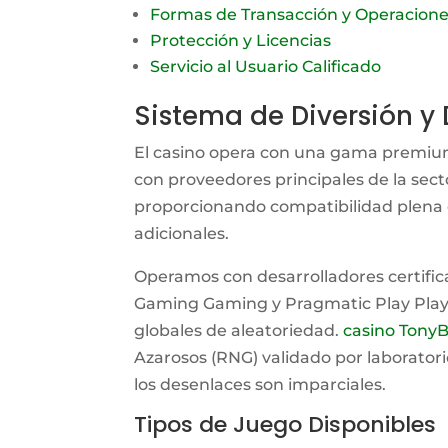
Formas de Transacción y Operacion
Protección y Licencias
Servicio al Usuario Calificado
Sistema de Diversión y 
El casino opera con una gama premium 
con proveedores principales de la sec
proporcionando compatibilidad plena c
adicionales.
Operamos con desarrolladores certifi
Gaming Gaming y Pragmatic Play Play
globales de aleatoriedad.
casino Tony
Azarosos (RNG) validado por laborato
los desenlaces son imparciales.
Tipos de Juego Disponibles