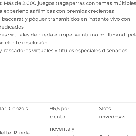
:
Más de 2.000 juegos tragaperras con temas múltiples
 experiencias fílmicas con premios crecientes
, baccarat y póquer transmitidos en instante vivo con
 dedicados
nes virtuales de rueda europe, veintiuno multihand, po
xcelente resolución
, rascadores virtuales y títulos especiales diseñados
lar, Gonzo’s
96,5 por
Slots
ciento
novedosas
noventa y
lette, Rueda