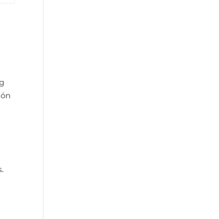
ng
ión
y
s.