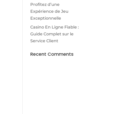
Profitez d’une
Expérience de Jeu
Exceptionnelle
Casino En Ligne Fiable :
Guide Complet sur le
Service Client
Recent Comments