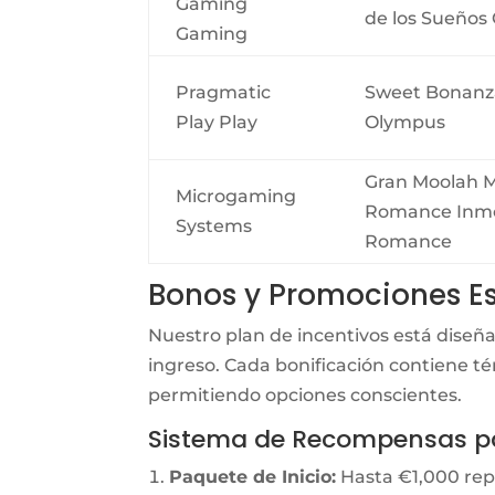
Gaming
de los Sueños
Gaming
Pragmatic
Sweet Bonanza
Play Play
Olympus
Gran Moolah M
Microgaming
Romance Inmo
Systems
Romance
Bonos y Promociones E
Nuestro plan de incentivos está diseña
ingreso. Cada bonificación contiene té
permitiendo opciones conscientes.
Sistema de Recompensas pa
Paquete de Inicio:
Hasta €1,000 repa