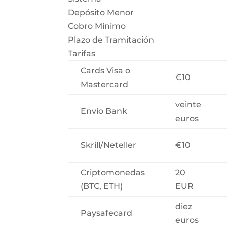
Depósito Menor
Cobro Mínimo
Plazo de Tramitación
Tarifas
Cards Visa o
€10
Mastercard
veinte
Envío Bank
euros
Skrill/Neteller
€10
Criptomonedas
20
(BTC, ETH)
EUR
diez
Paysafecard
euros