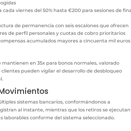
cogidas
 cada viernes del 50% hasta €200 para sesiones de fina
ctura de permanencia con seis escalones que ofrecen
s de perfil personales y cuotas de cobro prioritarios
compensas acumulados mayores a cincuenta mil euros
se mantienen en 35x para bonos normales, valorado
clientes pueden vigilar el desarrollo de desbloqueo
l.
 Movimientos
tiples sistemas bancarios, conformándonos a
gistran al instante, mientras que los retiros se ejecutan
as laborables conforme del sistema seleccionado.