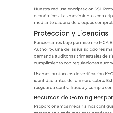
Nuestra red usa encriptación SSL Prot
económicos. Las movimientos con cript
mediante cadena de bloques comprob
Protección y Licencias
Funcionamos bajo permiso nro MGA B2
Authority, una de las jurisdicciones má
demanda auditorías trimestrales de sis
cumplimiento con regulaciones europ
Usamos protocolos de verificación KY
identidad antes del primero cobro. Es
resguarda contra fraude y cumple con 
Recursos de Gaming Respo
Proporcionamos mecanismos configurabl