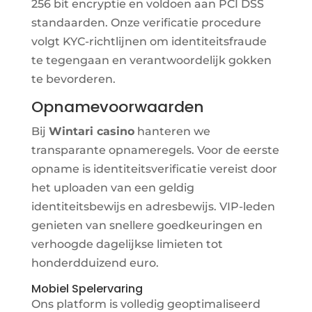
256 bit encryptie en voldoen aan PCI DSS
standaarden. Onze verificatie procedure
volgt KYC-richtlijnen om identiteitsfraude
te tegengaan en verantwoordelijk gokken
te bevorderen.
Opnamevoorwaarden
Bij
Wintari casino
hanteren we
transparante opnameregels. Voor de eerste
opname is identiteitsverificatie vereist door
het uploaden van een geldig
identiteitsbewijs en adresbewijs. VIP-leden
genieten van snellere goedkeuringen en
verhoogde dagelijkse limieten tot
honderdduizend euro.
Mobiel Spelervaring
Ons platform is volledig geoptimaliseerd