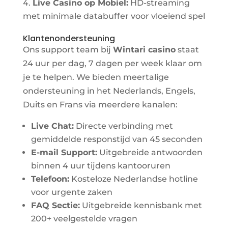
Live Casino op Mobiel:
HD-streaming
met minimale databuffer voor vloeiend spel
Klantenondersteuning
Ons support team bij
Wintari casino
staat
24 uur per dag, 7 dagen per week klaar om
je te helpen. We bieden meertalige
ondersteuning in het Nederlands, Engels,
Duits en Frans via meerdere kanalen:
Live Chat:
Directe verbinding met
gemiddelde responstijd van 45 seconden
E-mail Support:
Uitgebreide antwoorden
binnen 4 uur tijdens kantooruren
Telefoon:
Kosteloze Nederlandse hotline
voor urgente zaken
FAQ Sectie:
Uitgebreide kennisbank met
200+ veelgestelde vragen