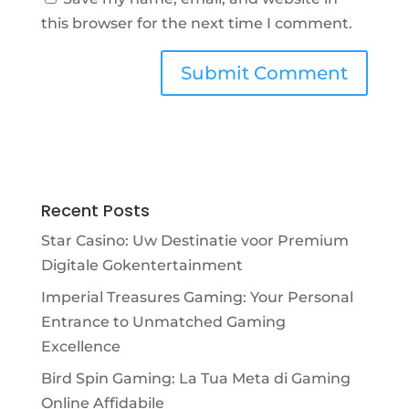
this browser for the next time I comment.
Recent Posts
Star Casino: Uw Destinatie voor Premium
Digitale Gokentertainment
Imperial Treasures Gaming: Your Personal
Entrance to Unmatched Gaming
Excellence
Bird Spin Gaming: La Tua Meta di Gaming
Online Affidabile