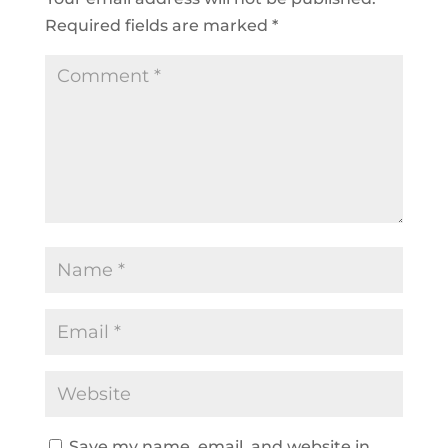
Required fields are marked
*
Save my name, email, and website in