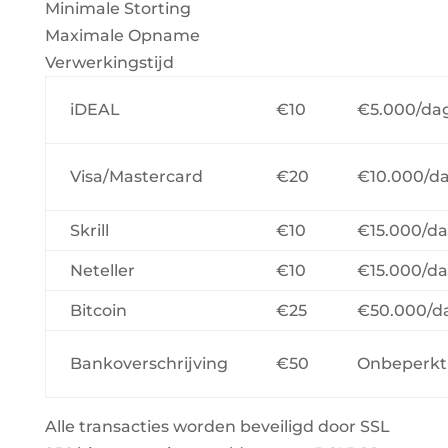
Minimale Storting
Maximale Opname
Verwerkingstijd
iDEAL
€10
€5.000/da
Visa/Mastercard
€20
€10.000/d
Skrill
€10
€15.000/d
Neteller
€10
€15.000/d
Bitcoin
€25
€50.000/d
Bankoverschrijving
€50
Onbeperkt
Alle transacties worden beveiligd door SSL