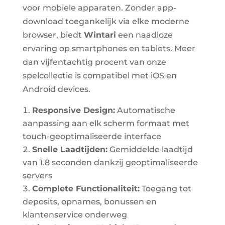
voor mobiele apparaten. Zonder app-
download toegankelijk via elke moderne
browser, biedt
Wintari
een naadloze
ervaring op smartphones en tablets. Meer
dan vijfentachtig procent van onze
spelcollectie is compatibel met iOS en
Android devices.
Responsive Design:
Automatische
aanpassing aan elk scherm formaat met
touch-geoptimaliseerde interface
Snelle Laadtijden:
Gemiddelde laadtijd
van 1.8 seconden dankzij geoptimaliseerde
servers
Complete Functionaliteit:
Toegang tot
deposits, opnames, bonussen en
klantenservice onderweg