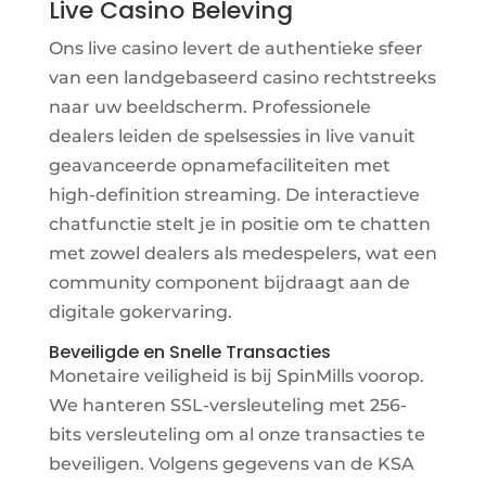
Live Casino Beleving
Ons live casino levert de authentieke sfeer
van een landgebaseerd casino rechtstreeks
naar uw beeldscherm. Professionele
dealers leiden de spelsessies in live vanuit
geavanceerde opnamefaciliteiten met
high-definition streaming. De interactieve
chatfunctie stelt je in positie om te chatten
met zowel dealers als medespelers, wat een
community component bijdraagt aan de
digitale gokervaring.
Beveiligde en Snelle Transacties
Monetaire veiligheid is bij SpinMills voorop.
We hanteren SSL-versleuteling met 256-
bits versleuteling om al onze transacties te
beveiligen. Volgens gegevens van de KSA