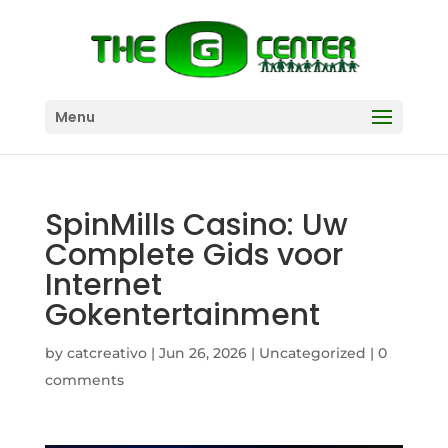
Menu
SpinMills Casino: Uw
Complete Gids voor
Internet
Gokentertainment
by
catcreativo
|
Jun 26, 2026
|
Uncategorized
|
0
comments