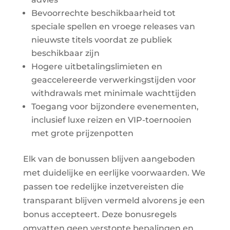
Bevoorrechte beschikbaarheid tot
speciale spellen en vroege releases van
nieuwste titels voordat ze publiek
beschikbaar zijn
Hogere uitbetalingslimieten en
geaccelereerde verwerkingstijden voor
withdrawals met minimale wachttijden
Toegang voor bijzondere evenementen,
inclusief luxe reizen en VIP-toernooien
met grote prijzenpotten
Elk van de bonussen blijven aangeboden
met duidelijke en eerlijke voorwaarden. We
passen toe redelijke inzetvereisten die
transparant blijven vermeld alvorens je een
bonus accepteert. Deze bonusregels
omvatten geen verstopte bepalingen en