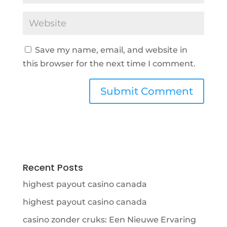
Save my name, email, and website in
this browser for the next time I comment.
Recent Posts
highest payout casino canada
highest payout casino canada
casino zonder cruks: Een Nieuwe Ervaring