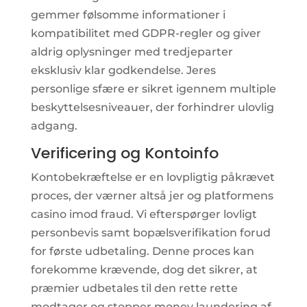
gemmer følsomme informationer i
kompatibilitet med GDPR-regler og giver
aldrig oplysninger med tredjeparter
eksklusiv klar godkendelse. Jeres
personlige sfære er sikret igennem multiple
beskyttelsesniveauer, der forhindrer ulovlig
adgang.
Verificering og Kontoinfo
Kontobekræftelse er en lovpligtig påkrævet
proces, der værner altså jer og platformens
casino imod fraud. Vi efterspørger lovligt
personbevis samt bopælsverifikation forud
for første udbetaling. Denne proces kan
forekomme krævende, dog det sikrer, at
præmier udbetales til den rette rette
modtager og stopper money laundering af