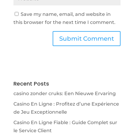
Save my name, email, and website in
this browser for the next time I comment.
Recent Posts
casino zonder cruks: Een Nieuwe Ervaring
Casino En Ligne : Profitez d’une Expérience
de Jeu Exceptionnelle
Casino En Ligne Fiable : Guide Complet sur
le Service Client