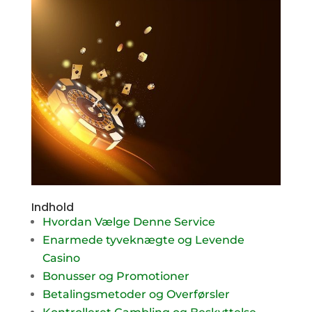
Indhold
Hvordan Vælge Denne Service
Enarmede tyveknægte og Levende
Casino
Bonusser og Promotioner
Betalingsmetoder og Overførsler