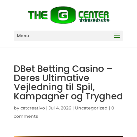
Menu
DBet Betting Casino –
Deres Ultimative
Vejledning til Spil,
Kampagner og Tryghed
by
catcreativo
|
Jul 4, 2026
|
Uncategorized
|
0
comments