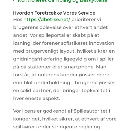
Kontrolleret Gambling og Beskyttelse
Hvordan Foretrække Vores Service
Hos
https://dbet-se.net/
prioriterer vi
brugerens oplevelse over ethvert andet
andet. Vor spilleportal er skabt på et
løsning, der forener sofistikeret innovation
med brugervenligt layout, hvilket sikrer en
gnidningsfri erfaring ligegyldig om I spiller
på på stationær eller smartphone. Man
forstår, at nutidens kunder ønsker mere
end blot underholdning – brugerne ønsker
en solid partner, der bringer topkvalitet i
hver eneste aspekt.
Vor licens er godkendt af Spilleautoritet i
kongeriget, hvilket sikrer, at ethvert af vore
spil kører under stringente regler og