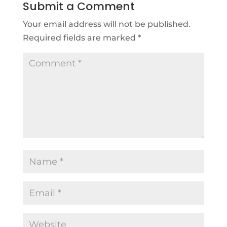
Submit a Comment
Your email address will not be published.
Required fields are marked
*