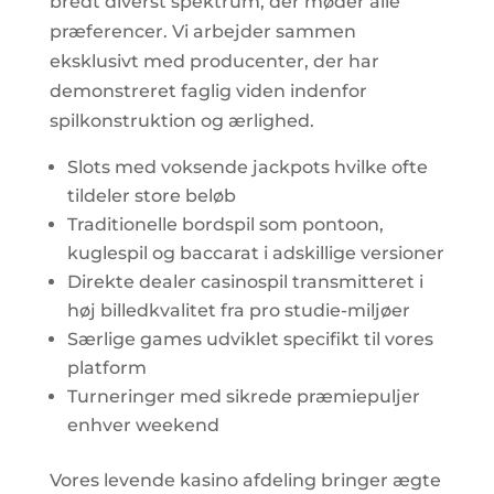
bredt diverst spektrum, der møder alle
præferencer. Vi arbejder sammen
eksklusivt med producenter, der har
demonstreret faglig viden indenfor
spilkonstruktion og ærlighed.
Slots med voksende jackpots hvilke ofte
tildeler store beløb
Traditionelle bordspil som pontoon,
kuglespil og baccarat i adskillige versioner
Direkte dealer casinospil transmitteret i
høj billedkvalitet fra pro studie-miljøer
Særlige games udviklet specifikt til vores
platform
Turneringer med sikrede præmiepuljer
enhver weekend
Vores levende kasino afdeling bringer ægte