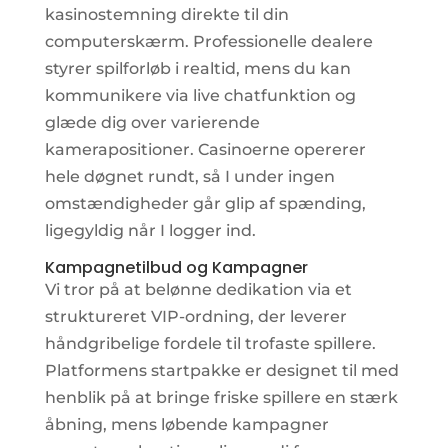
kasinostemning direkte til din
computerskærm. Professionelle dealere
styrer spilforløb i realtid, mens du kan
kommunikere via live chatfunktion og
glæde dig over varierende
kamerapositioner. Casinoerne opererer
hele døgnet rundt, så I under ingen
omstændigheder går glip af spænding,
ligegyldig når I logger ind.
Kampagnetilbud og Kampagner
Vi tror på at belønne dedikation via et
struktureret VIP-ordning, der leverer
håndgribelige fordele til trofaste spillere.
Platformens startpakke er designet til med
henblik på at bringe friske spillere en stærk
åbning, mens løbende kampagner