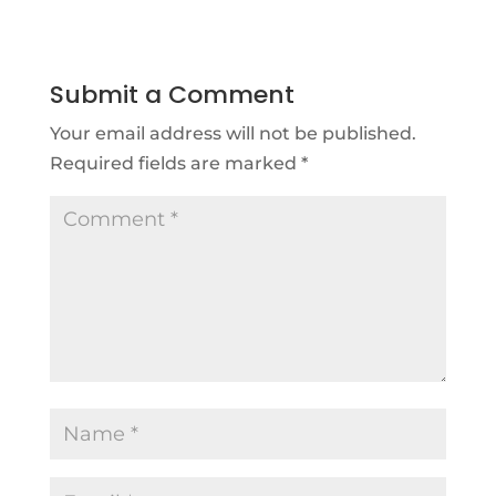
Submit a Comment
Your email address will not be published.
Required fields are marked
*