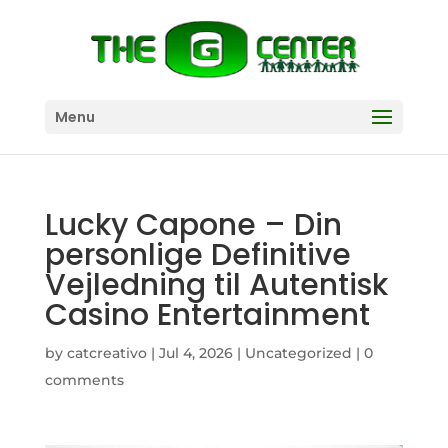
Menu
Lucky Capone – Din
personlige Definitive
Vejledning til Autentisk
Casino Entertainment
by
catcreativo
|
Jul 4, 2026
|
Uncategorized
|
0
comments