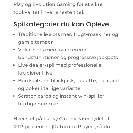
Play og Evolution Gaming for at sikre
topkvalitet i hver eneste titel.
Spilkategorier du kan Opleve
Traditionelle slots med frugt-maskiner og
gamle temaer
Video slots med avancerede
bonusfunktioner og progressive jackpots
Live dealer-spil med professionelle
krupierer i live
Bordspil som blackjack, roulette, baccarat
og poker i talrige varianter
Scratch cards og instant win-spil for
hurtige præmier
Hver slot på Lucky Capone viser tydeligt
RTP-procenten (Return to Player), så du