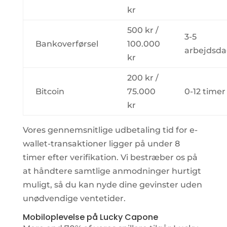
kr
500 kr /
3-5
Bankoverførsel
100.000
arbejdsd
kr
200 kr /
Bitcoin
75.000
0-12 timer
kr
Vores gennemsnitlige udbetaling tid for e-
wallet-transaktioner ligger på under 8
timer efter verifikation. Vi bestræber os på
at håndtere samtlige anmodninger hurtigt
muligt, så du kan nyde dine gevinster uden
unødvendige ventetider.
Mobiloplevelse på Lucky Capone