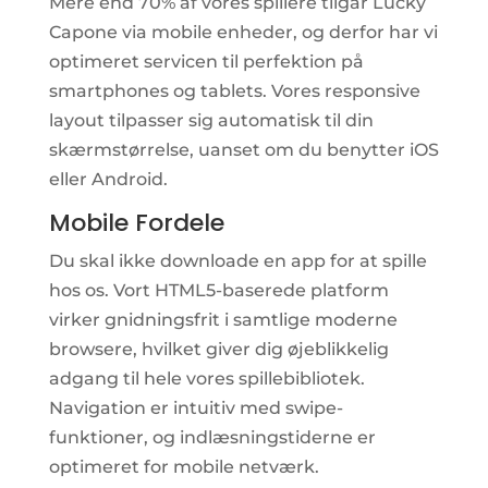
Mere end 70% af vores spillere tilgår Lucky
Capone via mobile enheder, og derfor har vi
optimeret servicen til perfektion på
smartphones og tablets. Vores responsive
layout tilpasser sig automatisk til din
skærmstørrelse, uanset om du benytter iOS
eller Android.
Mobile Fordele
Du skal ikke downloade en app for at spille
hos os. Vort HTML5-baserede platform
virker gnidningsfrit i samtlige moderne
browsere, hvilket giver dig øjeblikkelig
adgang til hele vores spillebibliotek.
Navigation er intuitiv med swipe-
funktioner, og indlæsningstiderne er
optimeret for mobile netværk.