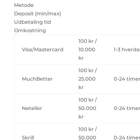
Metode
Deposit (min/max)
Udbetaling tid
Omkostning
100 kr /
Visa/Mastercard
10.000
1-3 hverd
kr
100 kr /
MuchBetter
25.000
0-24 time
kr
100 kr /
Neteller
50.000
0-24 time
kr
100 kr /
Skrill
50.000
0-24 time