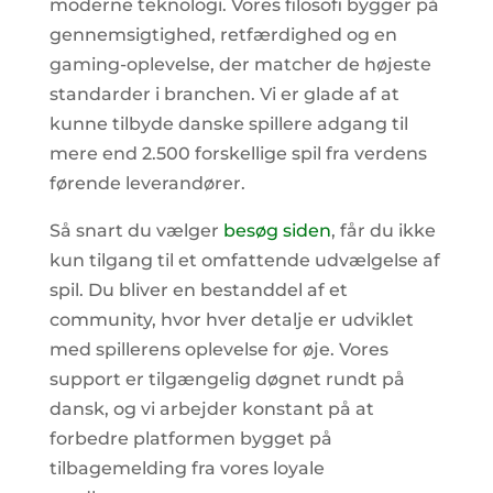
moderne teknologi. Vores filosofi bygger på
gennemsigtighed, retfærdighed og en
gaming-oplevelse, der matcher de højeste
standarder i branchen. Vi er glade af at
kunne tilbyde danske spillere adgang til
mere end 2.500 forskellige spil fra verdens
førende leverandører.
Så snart du vælger
besøg siden
, får du ikke
kun tilgang til et omfattende udvælgelse af
spil. Du bliver en bestanddel af et
community, hvor hver detalje er udviklet
med spillerens oplevelse for øje. Vores
support er tilgængelig døgnet rundt på
dansk, og vi arbejder konstant på at
forbedre platformen bygget på
tilbagemelding fra vores loyale