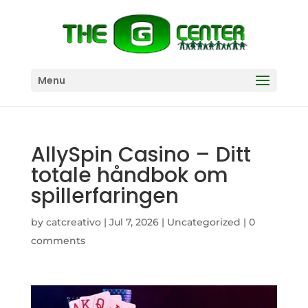
Menu
AllySpin Casino – Ditt
totale håndbok om
spillerfaringen
by
catcreativo
|
Jul 7, 2026
|
Uncategorized
|
0
comments