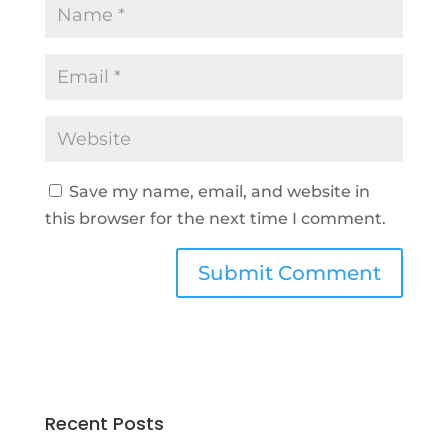
Save my name, email, and website in
this browser for the next time I comment.
Recent Posts