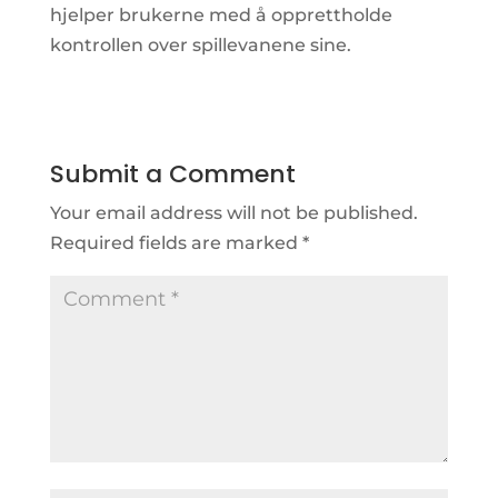
hjelper brukerne med å opprettholde
kontrollen over spillevanene sine.
Submit a Comment
Your email address will not be published.
Required fields are marked
*