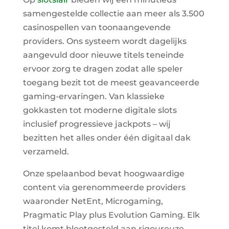
samengestelde collectie aan meer als 3.500
casinospellen van toonaangevende
providers. Ons systeem wordt dagelijks
aangevuld door nieuwe titels teneinde
ervoor zorg te dragen zodat alle speler
toegang bezit tot de meest geavanceerde
gaming-ervaringen. Van klassieke
gokkasten tot moderne digitale slots
inclusief progressieve jackpots – wij
bezitten het alles onder één digitaal dak
verzameld.
Onze spelaanbod bevat hoogwaardige
content via gerenommeerde providers
waaronder NetEnt, Microgaming,
Pragmatic Play plus Evolution Gaming. Elk
titel komt blootgesteld aan rigoureuze