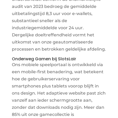
audit van 2023 bedroeg de gemiddelde
uitbetalingstijd 8,3 uur voor e-wallets,
substantieel sneller als de
industriegemiddelde voor 24 uur.
Dergelijke doeltreffendheid vormt het
uitkomst van onze geautomatiseerde
processen en betrokken geldelijke afdeling.
Onderweg Gamen bij SlotsLair
Ons mobiele speelportaal is ontwikkeld via
een mobile-first benadering, wat betekent
hoe de gebruikerservaring voor
smartphones plus tablets voorop blijft in
ons design. Het adaptieve website past zich
vanzelf aan ieder schermgrootte aan,
zonder dat downloads nodig zijn. Meer dan
85% uit onze gamecollectie is