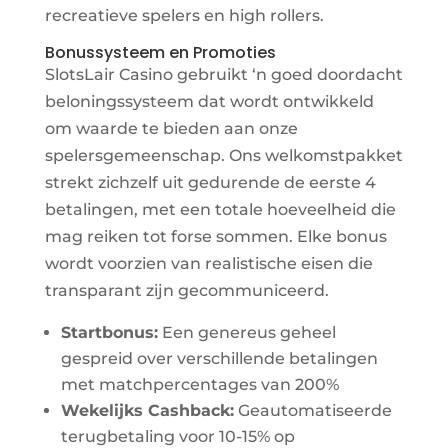
recreatieve spelers en high rollers.
Bonussysteem en Promoties
SlotsLair Casino gebruikt ‘n goed doordacht
beloningssysteem dat wordt ontwikkeld
om waarde te bieden aan onze
spelersgemeenschap. Ons welkomstpakket
strekt zichzelf uit gedurende de eerste 4
betalingen, met een totale hoeveelheid die
mag reiken tot forse sommen. Elke bonus
wordt voorzien van realistische eisen die
transparant zijn gecommuniceerd.
Startbonus:
Een genereus geheel
gespreid over verschillende betalingen
met matchpercentages van 200%
Wekelijks Cashback:
Geautomatiseerde
terugbetaling voor 10-15% op