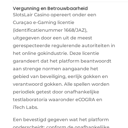
Vergunning en Betrouwbaarheid
SlotsLair Casino opereert onder een
Curaçao e-Gaming licentie
(identificatienummer 1668/JAZ),
uitgegeven door een uit de meest
gerespecteerde regulerende autoriteiten in
het online gokindustrie. Deze licentie
garandeert dat het platform beantwoordt
aan strenge normen aangaande het
gebied van beveiliging, eerlijk gokken en
verantwoord gokken. Alle spellen worden
periodiek getest door onafhankelijke
testlaboratoria waaronder eCOGRA en
iTech Labs.
Een bevestigd gegeven wat het platform
onderscheidt: conform de onafhankelijke