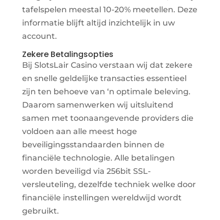
tafelspelen meestal 10-20% meetellen. Deze
informatie blijft altijd inzichtelijk in uw
account.
Zekere Betalingsopties
Bij SlotsLair Casino verstaan wij dat zekere
en snelle geldelijke transacties essentieel
zijn ten behoeve van ‘n optimale beleving.
Daarom samenwerken wij uitsluitend
samen met toonaangevende providers die
voldoen aan alle meest hoge
beveiligingsstandaarden binnen de
financiële technologie. Alle betalingen
worden beveiligd via 256bit SSL-
versleuteling, dezelfde techniek welke door
financiële instellingen wereldwijd wordt
gebruikt.