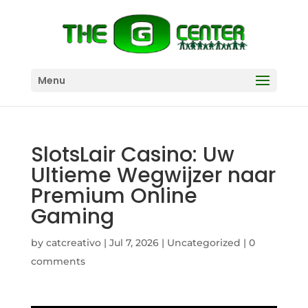
Menu
SlotsLair Casino: Uw
Ultieme Wegwijzer naar
Premium Online
Gaming
by
catcreativo
|
Jul 7, 2026
|
Uncategorized
|
0
comments