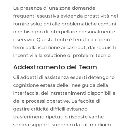
La presenza di una zona domande
frequenti esaustiva evidenzia proattività nel
fornire soluzioni alle problematiche comuni
non bisogno di interpellare personalmente
il servizio. Questa fonte è tenuta a coprire
temi dalla iscrizione ai cashout, dai requisiti
incentivi alla soluzione di problemi tecnici.
Addestramento del Team
Gli addetti di assistenza esperti detengono
cognizione estesa delle linee guida della
interfaccia, dei intrattenimenti disponibili e
delle processi operative. La facoltà di
gestire criticità difficili evitando
trasferimenti ripetuti o risposte vaghe
separa supporti superiori da tali mediocri.