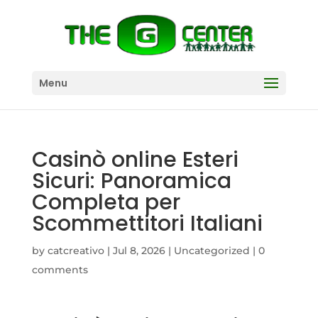
Menu
Casinò online Esteri
Sicuri: Panoramica
Completa per
Scommettitori Italiani
by
catcreativo
|
Jul 8, 2026
|
Uncategorized
|
0
comments