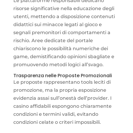
Le piattaforme responsabili dedicano
risorse significative nella educazione degli
utenti, mettendo a disposizione contenuti
didattici sui minacce legati al gioco e
segnali premonitori di comportamenti a
rischio. Aree dedicate del portale
chiariscono le possibilità numeriche dei
game, demistificando opinioni sbagliate e
promuovendo metodi logici all’svago.
Trasparenza nelle Proposte Promozionali
Le proposte rappresentano tools leciti di
promozione, ma la propria esposizione
evidenzia assai sull’onestà dell’provider. I
casino affidabili espongono chiaramente
condizioni e termini validi, evitando
condizioni celate o criteri impossibili.