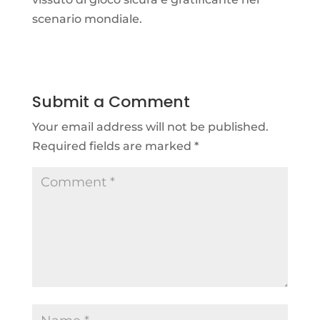
scenario mondiale.
Submit a Comment
Your email address will not be published.
Required fields are marked
*