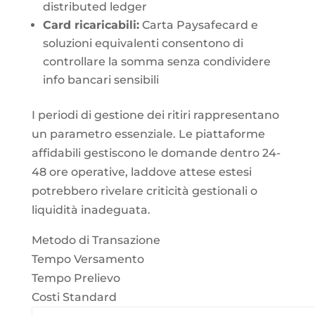
distributed ledger
Card ricaricabili:
Carta Paysafecard e
soluzioni equivalenti consentono di
controllare la somma senza condividere
info bancari sensibili
I periodi di gestione dei ritiri rappresentano
un parametro essenziale. Le piattaforme
affidabili gestiscono le domande dentro 24-
48 ore operative, laddove attese estesi
potrebbero rivelare criticità gestionali o
liquidità inadeguata.
Metodo di Transazione
Tempo Versamento
Tempo Prelievo
Costi Standard