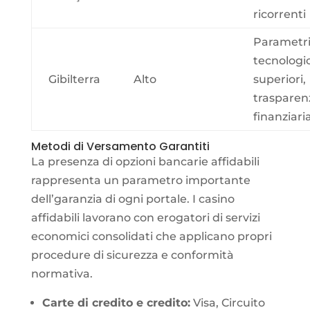
ricorrenti
Parametr
tecnologic
Gibilterra
Alto
superiori,
trasparen
finanziari
Metodi di Versamento Garantiti
La presenza di opzioni bancarie affidabili
rappresenta un parametro importante
dell’garanzia di ogni portale. I casino
affidabili lavorano con erogatori di servizi
economici consolidati che applicano propri
procedure di sicurezza e conformità
normativa.
Carte di credito e credito:
Visa, Circuito