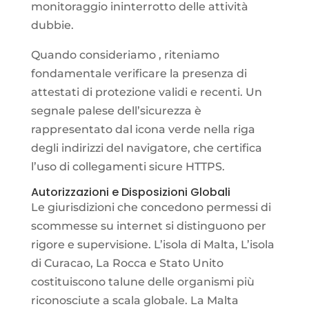
monitoraggio ininterrotto delle attività
dubbie.
Quando consideriamo , riteniamo
fondamentale verificare la presenza di
attestati di protezione validi e recenti. Un
segnale palese dell’sicurezza è
rappresentato dal icona verde nella riga
degli indirizzi del navigatore, che certifica
l’uso di collegamenti sicure HTTPS.
Autorizzazioni e Disposizioni Globali
Le giurisdizioni che concedono permessi di
scommesse su internet si distinguono per
rigore e supervisione. L’isola di Malta, L’isola
di Curacao, La Rocca e Stato Unito
costituiscono talune delle organismi più
riconosciute a scala globale. La Malta