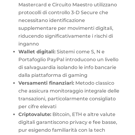
Mastercard e Circuito Maestro utilizzano
protocolli di controllo 3-D Secure che
necessitano identificazione
supplementare per movimenti digitali,
riducendo significativamente i rischi di
inganno
Wallet digitali:
Sistemi come S, N e
Portafoglio PayPal introducono un livello
di salvaguardia isolando le info bancarie
dalla piattaforma di gaming
Versamenti finanziari:
Metodo classico
che assicura monitoraggio integrale delle
transazioni, particolarmente consigliato
per cifre elevati
Criptovalute:
Bitcoin, ETH e altre valute
digitali garantiscono privacy e fee basse,
pur esigendo familiarità con la tech