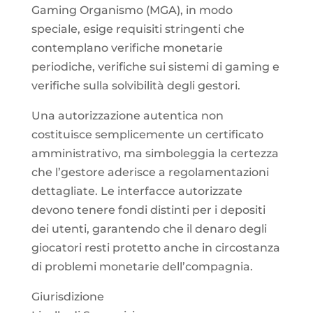
Gaming Organismo (MGA), in modo
speciale, esige requisiti stringenti che
contemplano verifiche monetarie
periodiche, verifiche sui sistemi di gaming e
verifiche sulla solvibilità degli gestori.
Una autorizzazione autentica non
costituisce semplicemente un certificato
amministrativo, ma simboleggia la certezza
che l’gestore aderisce a regolamentazioni
dettagliate. Le interfacce autorizzate
devono tenere fondi distinti per i depositi
dei utenti, garantendo che il denaro degli
giocatori resti protetto anche in circostanza
di problemi monetarie dell’compagnia.
Giurisdizione