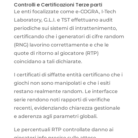
Controlli e Certificazioni Terze parti
Le enti focalizzate come e-COGRA, I-Tech
Laboratory, G.L.I. e TST effettuano audit
periodiche sui sistemi di intrattenimento,
certificando che i generatori di cifre random
(RNG) lavorino correttamente e che le
quote di ritorno al giocatore (RTP)
coincidano a tali dichiarate.
I certificati di siffatte entità certificano che i
giochi non sono manipolati e che i esiti
restano realmente random. Le interfacce
serie rendono noti rapporti di verifiche
recenti, evidenziando chiarezza gestionale
e aderenza agli parametri globali.
Le percentuali RTP controllate danno ai
giocatori info precise sulle attese