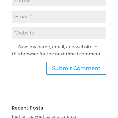
Save my name, email, and website in
this browser for the next time I comment.
Recent Posts
highest payout casino canada