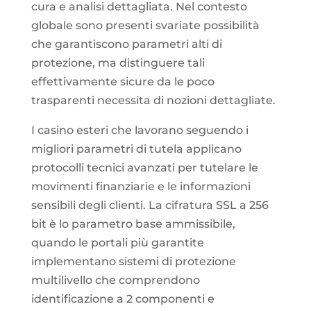
cura e analisi dettagliata. Nel contesto
globale sono presenti svariate possibilità
che garantiscono parametri alti di
protezione, ma distinguere tali
effettivamente sicure da le poco
trasparenti necessita di nozioni dettagliate.
I casino esteri che lavorano seguendo i
migliori parametri di tutela applicano
protocolli tecnici avanzati per tutelare le
movimenti finanziarie e le informazioni
sensibili degli clienti. La cifratura SSL a 256
bit è lo parametro base ammissibile,
quando le portali più garantite
implementano sistemi di protezione
multilivello che comprendono
identificazione a 2 componenti e