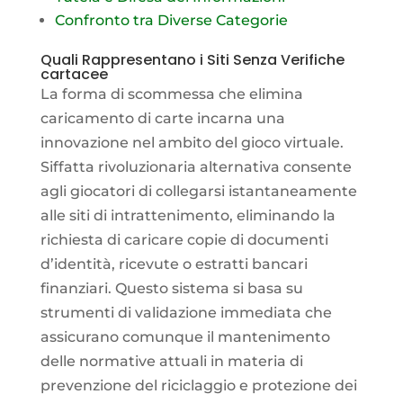
Confronto tra Diverse Categorie
Quali Rappresentano i Siti Senza Verifiche
cartacee
La forma di scommessa che elimina
caricamento di carte incarna una
innovazione nel ambito del gioco virtuale.
Siffatta rivoluzionaria alternativa consente
agli giocatori di collegarsi istantaneamente
alle siti di intrattenimento, eliminando la
richiesta di caricare copie di documenti
d’identità, ricevute o estratti bancari
finanziari. Questo sistema si basa su
strumenti di validazione immediata che
assicurano comunque il mantenimento
delle normative attuali in materia di
prevenzione del riciclaggio e protezione dei