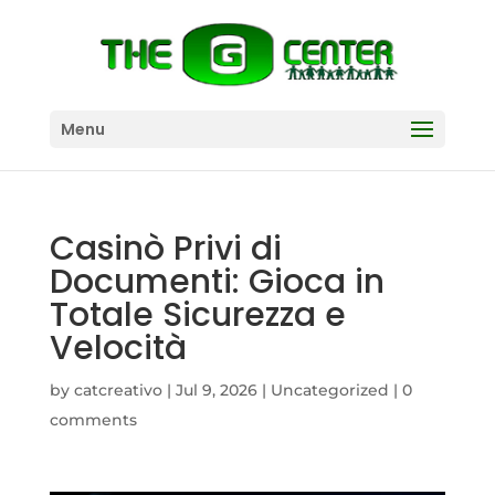
Menu
Casinò Privi di
Documenti: Gioca in
Totale Sicurezza e
Velocità
by
catcreativo
|
Jul 9, 2026
|
Uncategorized
|
0
comments