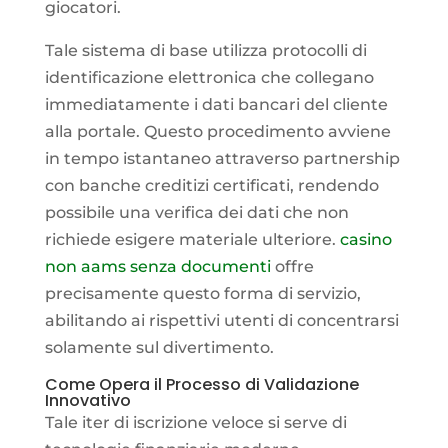
giocatori.
Tale sistema di base utilizza protocolli di
identificazione elettronica che collegano
immediatamente i dati bancari del cliente
alla portale. Questo procedimento avviene
in tempo istantaneo attraverso partnership
con banche creditizi certificati, rendendo
possibile una verifica dei dati che non
richiede esigere materiale ulteriore.
casino
non aams senza documenti
offre
precisamente questo forma di servizio,
abilitando ai rispettivi utenti di concentrarsi
solamente sul divertimento.
Come Opera il Processo di Validazione
Innovativo
Tale iter di iscrizione veloce si serve di