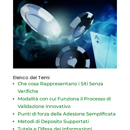
Elenco dei Temi
Che cosa Rappresentano i Siti Senza
Verifiche
Modalità con cui Funziona il Processo di
Validazione Innovativo
Punti di forza della Adesione Semplificata
Metodi di Deposito Supportati
Tutela e Difesa dei Informazioni