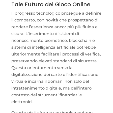
Tale Futuro del Gioco Online
Il progresso tecnologico prosegue a definire
il comparto, con novità che prospettano di
rendere l’esperienza ancor più più fluida e
sicura. L’inserimento di sistemi di
riconoscimento biometrico, blockchain e
sistemi di intelligenza artificiale potrebbe
ulteriormente facilitare i processi di verifica,
preservando elevati standard di sicurezza.
Questa orientamento verso la
digitalizzazione dei carte e l’identificazione
virtuale incarna il domani non solo del
intrattenimento digitale, ma dell’intero
contesto dei strumenti finanziari e
elettronici.
Queste piattaforme che implementano