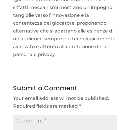
siffatti meccanismi mostrano un impegno
tangibile verso l’innovazione e la
contentezza del giocatore, proponendo
alternative che si adattano alle esigenze di
un audience sempre più tecnologicamente
avanzato e attento alla protezione della
personale privacy.
Submit a Comment
Your email address will not be published.
Required fields are marked
*