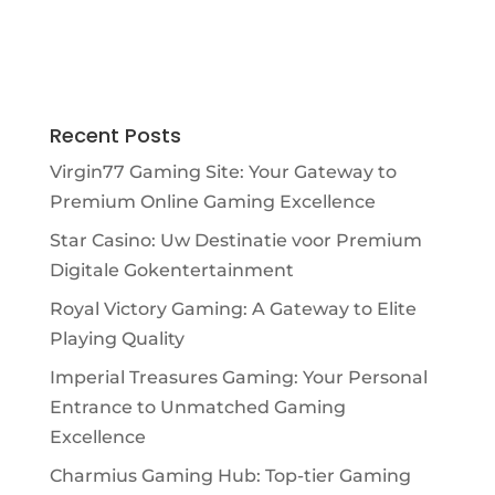
Recent Posts
Virgin77 Gaming Site: Your Gateway to
Premium Online Gaming Excellence
Star Casino: Uw Destinatie voor Premium
Digitale Gokentertainment
Royal Victory Gaming: A Gateway to Elite
Playing Quality
Imperial Treasures Gaming: Your Personal
Entrance to Unmatched Gaming
Excellence
Charmius Gaming Hub: Top-tier Gaming