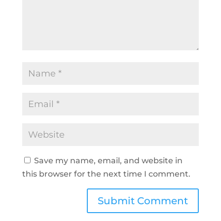
Save my name, email, and website in
this browser for the next time I comment.