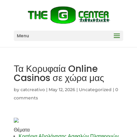
Menu
Τα Κορυφαία Online
Casinos σε χώρα μας
by
catcreativo
|
May 12, 2026
|
Uncategorized
|
0
comments
Θέματα
Κριτήρια Αξιολόγησης Ασφαλών Πλατφορμών