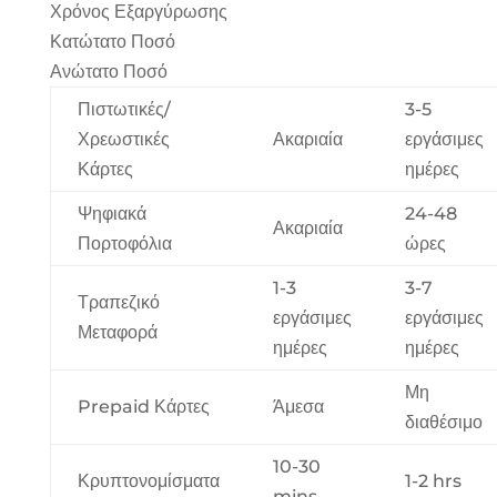
Χρόνος Εξαργύρωσης
Κατώτατο Ποσό
Ανώτατο Ποσό
Πιστωτικές/
3-5
Χρεωστικές
Ακαριαία
εργάσιμες
Κάρτες
ημέρες
Ψηφιακά
24-48
Ακαριαία
Πορτοφόλια
ώρες
1-3
3-7
Τραπεζικό
εργάσιμες
εργάσιμες
Μεταφορά
ημέρες
ημέρες
Μη
Prepaid Κάρτες
Άμεσα
διαθέσιμο
10-30
Κρυπτονομίσματα
1-2 hrs
mins