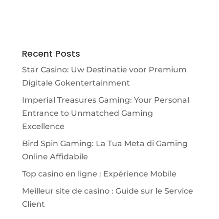
Recent Posts
Star Casino: Uw Destinatie voor Premium
Digitale Gokentertainment
Imperial Treasures Gaming: Your Personal
Entrance to Unmatched Gaming
Excellence
Bird Spin Gaming: La Tua Meta di Gaming
Online Affidabile
Top casino en ligne : Expérience Mobile
Meilleur site de casino : Guide sur le Service
Client