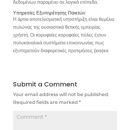
δεδομένων παραμένει σε λογικά επίπεδα.
Υπηρεσίες Εξυπηρέτησης Παικτών
Η άρτια αποτελεσματική υποστήριξη είναι θεμέλιο
πυλώνας της ουσιαστικά θετικής εμπειρίας
χρήστη. Οι κορυφαίες κορυφαίες πύλες έχουν
πολυκαναλικά συστήματα επικοινωνίας πως
εξυπηρετούν διαφορετικές προτιμήσεις {και|κα
Submit a Comment
Your email address will not be published.
Required fields are marked
*