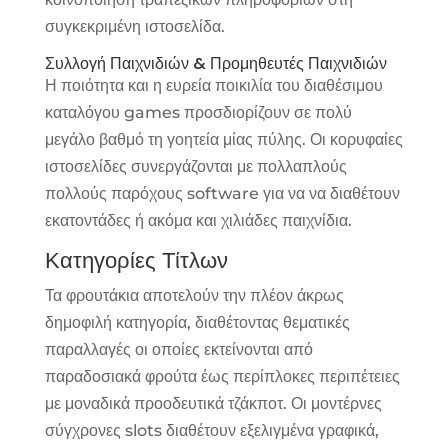
συγκεκριμένη ιστοσελίδα.
Συλλογή Παιχνιδιών & Προμηθευτές Παιχνιδιών
Η ποιότητα και η ευρεία ποικιλία του διαθέσιμου
καταλόγου games προσδιορίζουν σε πολύ
μεγάλο βαθμό τη γοητεία μίας πύλης. Οι κορυφαίες
ιστοσελίδες συνεργάζονται με πολλαπλούς
πολλούς παρόχους software για να να διαθέτουν
εκατοντάδες ή ακόμα και χιλιάδες παιχνίδια.
Κατηγορίες Τίτλων
Τα φρουτάκια αποτελούν την πλέον άκρως
δημοφιλή κατηγορία, διαθέτοντας θεματικές
παραλλαγές οι οποίες εκτείνονται από
παραδοσιακά φρούτα έως περίπλοκες περιπέτειες
με μοναδικά προοδευτικά τζάκποτ. Οι μοντέρνες
σύγχρονες slots διαθέτουν εξελιγμένα γραφικά,