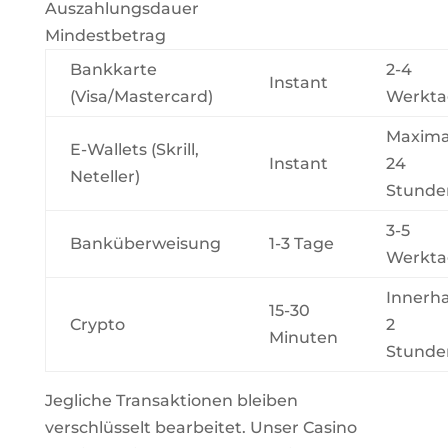
Auszahlungsdauer
Mindestbetrag
Bankkarte
2-4
Instant
(Visa/Mastercard)
Werkta
Maxima
E-Wallets (Skrill,
Instant
24
Neteller)
Stunde
3-5
Banküberweisung
1-3 Tage
Werkta
Innerh
15-30
Crypto
2
Minuten
Stunde
Jegliche Transaktionen bleiben
verschlüsselt bearbeitet. Unser Casino