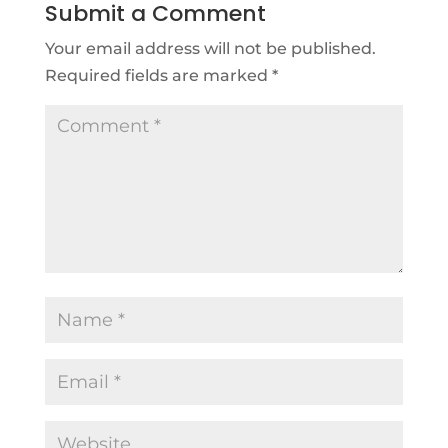
Submit a Comment
Your email address will not be published.
Required fields are marked
*